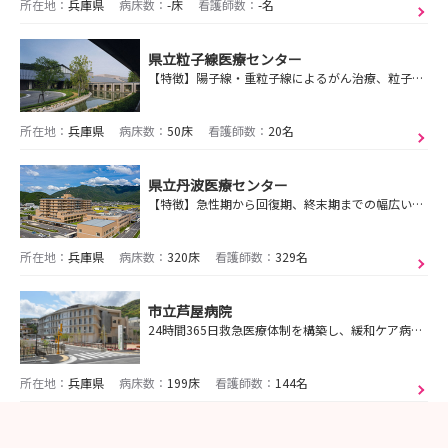
所在地：
兵庫県
病床数：
-床
看護師数：
-名
県立粒子線医療センター
【特徴】陽子線・重粒子線によるがん治療、粒子線・化学療法など併用療法、治療後の相談機能（電話）による経過観察システム
所在地：
兵庫県
病床数：
50床
看護師数：
20名
県立丹波医療センター
【特徴】急性期から回復期、終末期までの幅広い医療の提供、救急医療提供体制の充実、 地域医療を担う人材の育成、地域における周産期医療の提供
所在地：
兵庫県
病床数：
320床
看護師数：
329名
市立芦屋病院
24時間365日救急医療体制を構築し、緩和ケア病棟も設ける芦屋市の中核病院である当院で、共に質の高い医療を提供しませんか ！？
所在地：
兵庫県
病床数：
199床
看護師数：
144名