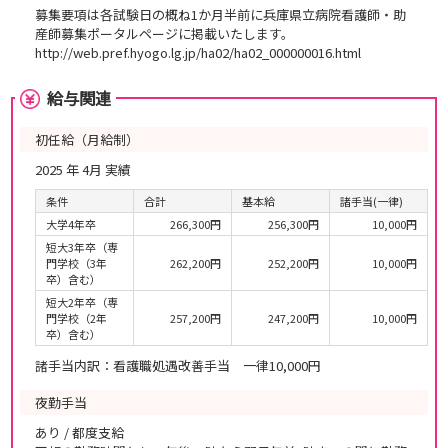
募集要項は各試験日の概ね1か月半前に兵庫県立病院看護師・助
産師募集ポータルページに掲載いたします。
http://web.pref.hyogo.lg.jp/ha02/ha02_000000016.html
給与関連
初任給（月給制）
2025 年 4月 実績
条件
合計
基本給
諸手当(一律)
大学4年卒
266,300円
256,300円
10,000円
短大3年卒（専
門学校（3年
262,200円
252,200円
10,000円
卒）含む）
短大2年卒（専
門学校（2年
257,200円
247,200円
10,000円
卒）含む）
諸手当内訳：看護職処遇改善手当 一律10,000円
夜勤手当
あり / 都度支給