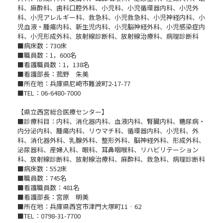
科、麻酔科、歯科口腔外科、小児科、小児循環器内科、小児外
科、小児アレルギー科、救急科、小児救急科、小児神経内科、小
児血液・腫瘍内科、新生児内科、小児脳神経外科、小児感染症内
科、小児形成外科、放射線診断科、放射線治療科、病理診断科
■病床数：730床
■職員数：1，600名
■看護職員数：1，138名
■看護部長：菰野 朱美
■所在地：兵庫県尼崎市難波町2-17-77
■TEL：06-6480-7000
【県立西宮総合医療センター】
■診療科目：内科、消化器内科、血液内科、腎臓内科、糖尿病・
内分泌内科、腫瘍内科、リウマチ科、循環器内科、小児科、外
科、消化器外科、乳腺外科、整形外科、脳神経外科、形成外科、
泌尿器科、産婦人科、眼科、耳鼻咽喉科、リハビリテーション
科、放射線診断科、放射線治療科、麻酔科、救急科、病理診断科
■病床数：552床
■職員数：745名
■看護職員数：481名
■看護部長：宮原 明美
■所在地：兵庫県西宮市津門大塚町11‐62
■TEL：0798-31-7700