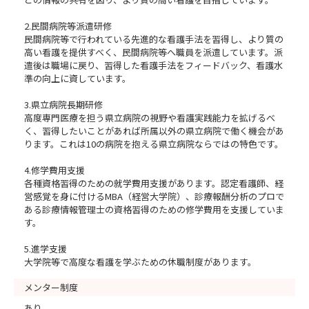
2.民間病院等派遣研修
民間病院等で行われている先進的な看護手法を習得し、より質の
高い看護を提供すべく、民間病院等へ職員を派遣しています。派
遣後は職場に戻り、習得した看護手法をフィードバック、看護水
準の向上に資しています。
3.県立病院長期研修
高度専門医療を担う県立病院の視野や看護実践能力を拡げるべ
く、習得したいことがあれば所属以外の県立病院で働く機会があ
ります。これは10の病院を抱える県立病院ならではの特色です。
4.修学費用支援
各種資格習得のための就学費用支援があります。認定看護師、経
営感覚を身に付けるMBA（経営大学院）、診療報酬分析のプロで
ある診療情報管理士の資格習得のための修学費用を支援していま
す。
5.進学支援
大学院等で高度な看護を学ぶための休職制度があります。
メンター制度
あり