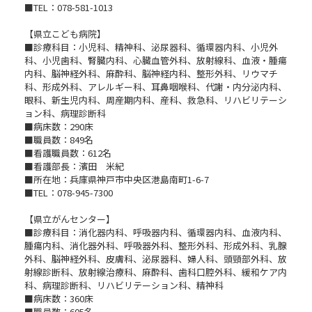
■TEL：078-581-1013
【県立こども病院】
■診療科目：小児科、精神科、泌尿器科、循環器内科、小児外
科、小児歯科、腎臓内科、心臓血管外科、放射線科、血液・腫瘍
内科、脳神経外科、麻酔科、脳神経内科、整形外科、リウマチ
科、形成外科、アレルギー科、耳鼻咽喉科、代謝・内分泌内科、
眼科、新生児内科、周産期内科、産科、救急科、リハビリテーシ
ョン科、病理診断科
■病床数：290床
■職員数：849名
■看護職員数：612名
■看護部長：濱田 米紀
■所在地：兵庫県神戸市中央区港島南町1-6-7
■TEL：078-945-7300
【県立がんセンター】
■診療科目：消化器内科、呼吸器内科、循環器内科、血液内科、
腫瘍内科、消化器外科、呼吸器外科、整形外科、形成外科、乳腺
外科、脳神経外科、皮膚科、泌尿器科、婦人科、頭頸部外科、放
射線診断科、放射線治療科、麻酔科、歯科口腔外科、緩和ケア内
科、病理診断科、リハビリテーション科、精神科
■病床数：360床
■職員数：605名