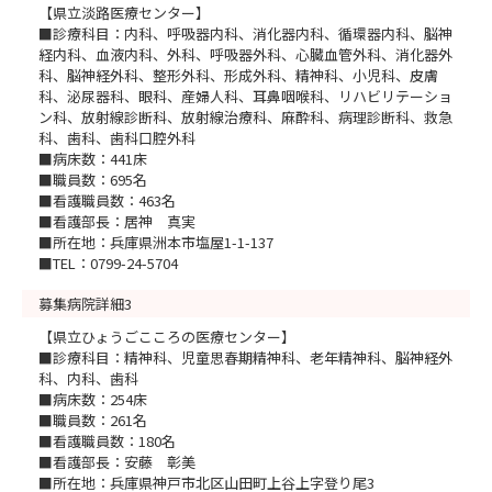
【県立淡路医療センター】
■診療科目：内科、呼吸器内科、消化器内科、循環器内科、脳神
経内科、血液内科、外科、呼吸器外科、心臓血管外科、消化器外
科、脳神経外科、整形外科、形成外科、精神科、小児科、皮膚
科、泌尿器科、眼科、産婦人科、耳鼻咽喉科、リハビリテーショ
ン科、放射線診断科、放射線治療科、麻酔科、病理診断科、救急
科、歯科、歯科口腔外科
■病床数：441床
■職員数：695名
■看護職員数：463名
■看護部長：居神 真実
■所在地：兵庫県洲本市塩屋1-1-137
■TEL：0799-24-5704
募集病院詳細3
【県立ひょうごこころの医療センター】
■診療科目：精神科、児童思春期精神科、老年精神科、脳神経外
科、内科、歯科
■病床数：254床
■職員数：261名
■看護職員数：180名
■看護部長：安藤 彰美
■所在地：兵庫県神戸市北区山田町上谷上字登り尾3