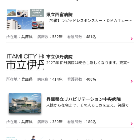
県立西宮病院
【特徴】ラピッドレスポンスカー・ＤＭＡＴカー配備による救命救急医療、豊富な経験と実績のある腎臓移植治療、地域と連携した周産期医療の提供
所在地：
兵庫県
病床数：
552床
看護師数：
481名
市立伊丹病院
2027年 伊丹病院は統合し新しくなります。充実の教育体制のもと、新病院で活躍しませんか？
所在地：
兵庫県
病床数：
414床
看護師数：
400名
兵庫県立リハビリテーション中央病院
入院から在宅まで、その人らしさを支え、笑顔で寄り添うリハビリ看護
所在地：
兵庫県
病床数：
330床
看護師数：
180名