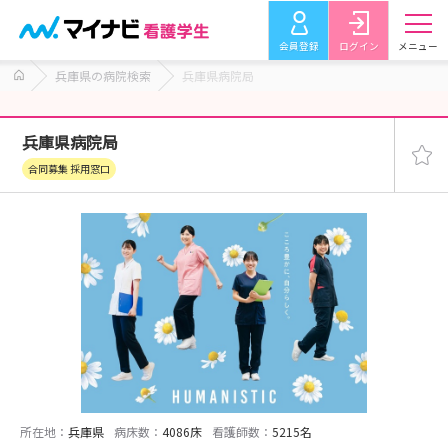
会員登録
ログイン
メニュー
兵庫県の病院検索
兵庫県病院局
兵庫県病院局
合同募集 採用窓口
所在地：
兵庫県
病床数：
4086床
看護師数：
5215名