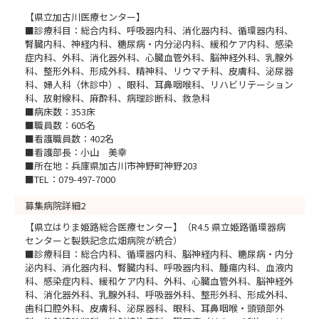
【県立加古川医療センター】
■診療科目：総合内科、呼吸器内科、消化器内科、循環器内科、
腎臓内科、神経内科、糖尿病・内分泌内科、緩和ケア内科、感染
症内科、外科、消化器外科、心臓血管外科、脳神経外科、乳腺外
科、整形外科、形成外科、精神科、リウマチ科、皮膚科、泌尿器
科、婦人科（休診中）、眼科、耳鼻咽喉科、リハビリテーション
科、放射線科、麻酔科、病理診断科、救急科
■病床数：353床
■職員数：605名
■看護職員数：402名
■看護部長：小山 美幸
■所在地：兵庫県加古川市神野町神野203
■TEL：079-497-7000
募集病院詳細2
【県立はりま姫路総合医療センター】（R4.5 県立姫路循環器病
センターと製鉄記念広畑病院が統合）
■診療科目：総合内科、循環器内科、脳神経内科、糖尿病・内分
泌内科、消化器内科、腎臓内科、呼吸器内科、腫瘍内科、血液内
科、感染症内科、緩和ケア内科、外科、心臓血管外科、脳神経外
科、消化器外科、乳腺外科、呼吸器外科、整形外科、形成外科、
歯科口腔外科、皮膚科、泌尿器科、眼科、耳鼻咽喉・頭頸部外