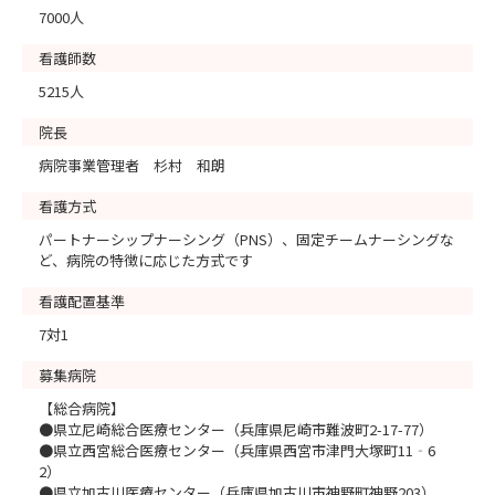
7000人
看護師数
5215人
院長
病院事業管理者 杉村 和朗
看護方式
パートナーシップナーシング（PNS）、固定チームナーシングな
ど、病院の特徴に応じた方式です
看護配置基準
7対1
募集病院
【総合病院】
●県立尼崎総合医療センター（兵庫県尼崎市難波町2-17-77）
●県立西宮総合医療センター（兵庫県西宮市津門大塚町11‐6
2）
●県立加古川医療センター（兵庫県加古川市神野町神野203）