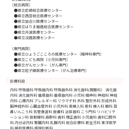
〔総合病院〕
●県立尼崎総合医療センター
●県立西宮総合医療センター
●県立加古川医療センター
●県立はりま姫路総合医療センター
●県立丹波医療センター
●県立淡路医療センター
〔専門病院〕
●県立ひょうごこころの医療センター〔精神科専門〕
●県立こども病院〔小児科専門〕
●県立がんセンター〔がん専門〕
●県立粒子線医療センター〔がん治療専門〕
診療科目
内科 呼吸器科 呼吸器内科 呼吸器外科 消化器科(胃腸科） 消化器
内科 消化器外科 循環器科 循環器内科 小児科 精神科 神経科 神経
内科 心療内科 アレルギー科 リウマチ科 外科 整形外科 形成外科
脳神経外科 心臓血管外科 小児外科 産婦人科 産科 婦人科 眼科 耳
鼻いんこう科 気管食道科 皮膚科 泌尿器科 こう門科 リハビリテ
ーション科 放射線科 麻酔科 歯科 矯正歯科 小児歯科 歯科口腔外
科 内分泌内科 腎臓内科 乳腺内科 総合診療科 新生児科 東洋医学
科 緩和医療科 病理診断科