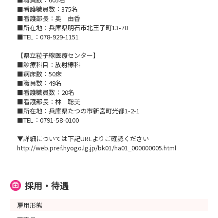
■看護職員数：375名
■看護部長：奥 由香
■所在地：兵庫県明石市北王子町13-70
■TEL：078-929-1151
【県立粒子線医療センター】
■診療科目：放射線科
■病床数：50床
■職員数：49名
■看護職員数：20名
■看護部長：林 聡美
■所在地：兵庫県たつの市新宮町光都1-2-1
■TEL：0791-58-0100
▼詳細については下記URLよりご確認ください
http://web.pref.hyogo.lg.jp/bk01/ha01_000000005.html
採用・待遇
雇用形態