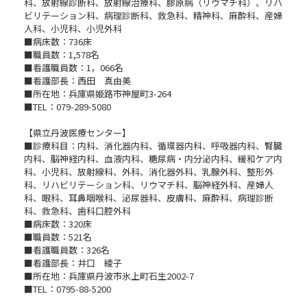
科、放射線診断科、放射線治療科、膠原病（リウマチ科）、リハ
ビリテーション科、病理診断科、救急科、精神科、麻酔科、産婦
人科、小児科、小児外科
■病床数：736床
■職員数：1,578名
■看護職員数：1，066名
■看護部長：西田 真由美
■所在地：兵庫県姫路市神屋町3-264
■TEL：079-289-5080
【県立丹波医療センター】
■診療科目：内科、消化器内科、循環器内科、呼吸器内科、腎臓
内科、脳神経内科、血液内科、糖尿病・内分泌内科、緩和ケア内
科、小児科、放射線科、外科、消化器外科、乳腺外科、整形外
科、リハビリテーション科、リウマチ科、脳神経外科、産婦人
科、眼科、耳鼻咽喉科、泌尿器科、皮膚科、麻酔科、病理診断
科、救急科、歯科口腔外科
■病床数：320床
■職員数：521名
■看護職員数：326名
■看護部長：井口 綾子
■所在地：兵庫県丹波市氷上町石生2002-7
■TEL：0795-88-5200