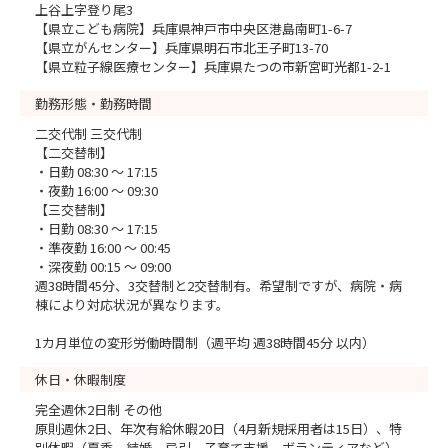
上谷上字登り尾3
【県立こども病院】兵庫県神戸市中央区港島南町1-6-7
【県立がんセンター】兵庫県明石市北王子町13-70
【県立粒子線医療センター】兵庫県たつの市新宮町光都1-2-1
勤務形態・勤務時間
二交代制 三交代制
【二交替制】
・日勤 08:30 ～ 17:15
・夜勤 16:00 ～ 09:30
【三交替制】
・日勤 08:30 ～ 17:15
・準夜勤 16:00 ～ 00:45
・深夜勤 00:15 ～ 09:00
週38時間45分、3交替制と2交替制有。希望制ですが、病院・病
棟により対応状況が異なります。
1カ月単位の変形労働時間制（週平均 週38時間45分 以内）
休日・休暇制度
完全週休2日制 その他
原則週休2日、年次有給休暇20日（4月新規採用者は15日）、特
別休暇（夏季、結婚、忌引、子育て支援、ボランティアなど）、