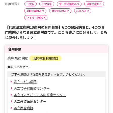
制度待遇：
三交代
三次救急
寮・住宅補助あり
資格支援あり
退職金制度あり
奨学金制度あり
託児所あり
マイカー通勤OK
【兵庫県立病院10病院の合同募集】6つの総合病院と、4つの専
門病院からなる県立病院群です。こころ豊かに自分らしく。とも
に成長しましょう！
合同募集
兵庫県病院局
合同募集 採用窓口
●問い合わせ窓口
以下の病院は「兵庫県病院局」へお問い合せください。
県立こども病院
県立粒子線医療センター
県立ひょうごこころの医療センター
県立丹波医療センター
県立西宮病院