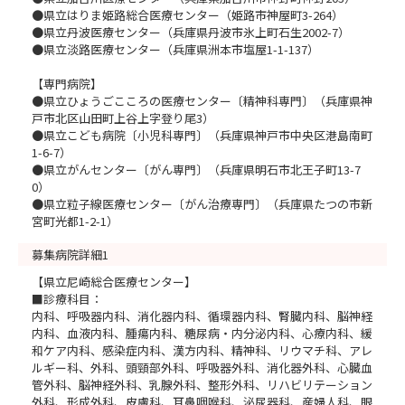
●県立はりま姫路総合医療センター（姫路市神屋町3-264）
●県立丹波医療センター（兵庫県丹波市氷上町石生2002-7）
●県立淡路医療センター（兵庫県洲本市塩屋1-1-137）
【専門病院】
●県立ひょうごこころの医療センター〔精神科専門〕（兵庫県神
戸市北区山田町上谷上字登り尾3）
●県立こども病院〔小児科専門〕（兵庫県神戸市中央区港島南町
1-6-7）
●県立がんセンター〔がん専門〕（兵庫県明石市北王子町13-7
0）
●県立粒子線医療センター〔がん治療専門〕（兵庫県たつの市新
宮町光都1-2-1）
募集病院詳細1
【県立尼崎総合医療センター】
■診療科目：
内科、呼吸器内科、消化器内科、循環器内科、腎臓内科、脳神経
内科、血液内科、腫瘍内科、糖尿病・内分泌内科、心療内科、緩
和ケア内科、感染症内科、漢方内科、精神科、リウマチ科、アレ
ルギー科、外科、頭頸部外科、呼吸器外科、消化器外科、心臓血
管外科、脳神経外科、乳腺外科、整形外科、リハビリテーション
外科、形成外科、皮膚科、耳鼻咽喉科、泌尿器科、産婦人科、眼