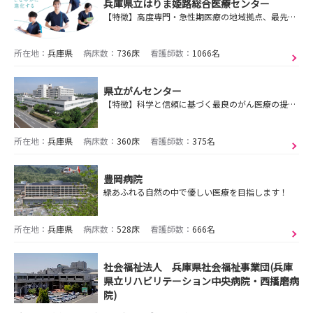
兵庫県立はりま姫路総合医療センター
【特徴】高度専門・急性期医療の地域拠点、最先端の医療技術を展開、ドクターヘリではフライトナースも活躍、大学・研究機関との共同研究を推進
所在地：
兵庫県
病床数：
736床
看護師数：
1066名
県立がんセンター
【特徴】科学と信頼に基づく最良のがん医療の提供、地域包括ケアを推進し、がんサバイバーを支援、専門・認定看護師等の豊富な人材、がんゲノム医療拠点病院
所在地：
兵庫県
病床数：
360床
看護師数：
375名
豊岡病院
緑あふれる自然の中で優しい医療を目指します！
所在地：
兵庫県
病床数：
528床
看護師数：
666名
社会福祉法人 兵庫県社会福祉事業団(兵庫
県立リハビリテーション中央病院・西播磨病
院)