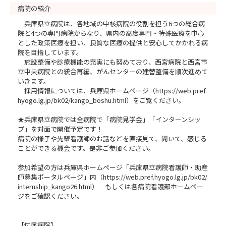
病院の紹介
兵庫県立病院は、各地域の中核病院の役割を担う6つの総合病
院と4つの専門病院からなり、県内の高度専門・特殊医療を中心
とした政策医療を担い、良質な医療の提供と安心してかかれる病
院を目指しています。
施設整備や診療機能の充実にも努めており、西宮病院と西宮市
立中央病院との統合再編、がんセンターの建替整備を順次進めて
いきます。
採用情報については、兵庫県ホームページ（https://web.pref.
hyogo.lg.jp/bk02/kango_boshu.html）をご覧ください。
★兵庫県立病院では全病院で「病院見学会」「インターンシッ
プ」を対面で開催予定です！
病院の様子や先輩看護師のお話などを直接見て、聞いて、感じる
ことができる機会です。是非ご参加ください。
参加希望の方は兵庫県ホームページ「兵庫県立病院看護師・助産
師募集ポータルページ」内（https://web.pref.hyogo.lg.jp/bk02/
internship_kango26.html） もしくは各病院看護部ホームペー
ジをご確認ください。
【付属病院】