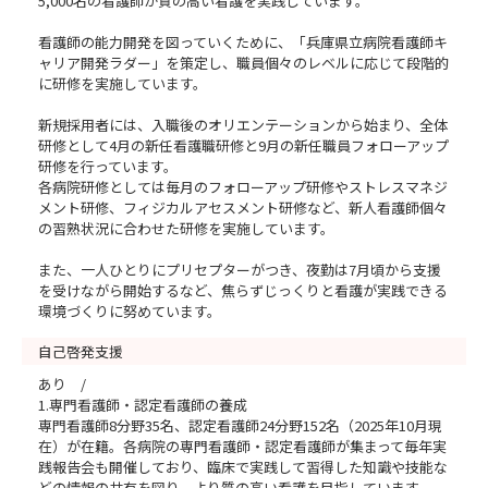
5,000名の看護師が質の高い看護を実践しています。
看護師の能力開発を図っていくために、「兵庫県立病院看護師キ
ャリア開発ラダー」を策定し、職員個々のレベルに応じて段階的
に研修を実施しています。
新規採用者には、入職後のオリエンテーションから始まり、全体
研修として4月の新任看護職研修と9月の新任職員フォローアップ
研修を行っています。
各病院研修としては毎月のフォローアップ研修やストレスマネジ
メント研修、フィジカルアセスメント研修など、新人看護師個々
の習熟状況に合わせた研修を実施しています。
また、一人ひとりにプリセプターがつき、夜勤は7月頃から支援
を受けながら開始するなど、焦らずじっくりと看護が実践できる
環境づくりに努めています。
自己啓発支援
あり /
1.専門看護師・認定看護師の養成
専門看護師8分野35名、認定看護師24分野152名（2025年10月現
在）が在籍。各病院の専門看護師・認定看護師が集まって毎年実
践報告会も開催しており、臨床で実践して習得した知識や技能な
どの情報の共有を図り、より質の高い看護を目指しています。