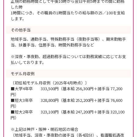
正規の勤務時間として午後10時から翌日午前5時までの間に勤務
した時
1時間につき、その職員の1時間当たりの給与額の25／100を支給
します。
その他手当
地域手当、通勤手当、特殊勤務手当（夜勤手当等）、期末勤勉手
当、扶養手当、住居手当、時間外勤務手当など
※深夜・準夜勤、超過勤務手当については勤務実績に応じてお支
払いしております。
モデル月収例
〔初任給モデル月収例（2025年4月時点）〕
■大学4年卒 333,500円（基本給 256,300円＋諸手当 77,200
円）
■短大3年卒 328,800円（基本給 252,200円＋諸手当 76,600
円）
■短大2年卒 323,100円（基本給 247,200円＋諸手当 323,100
円）
※上記は神戸・阪神・明石地区の場合
（地域手当、深夜・準夜勤の諸手当（各4回分）、看護職処遇改