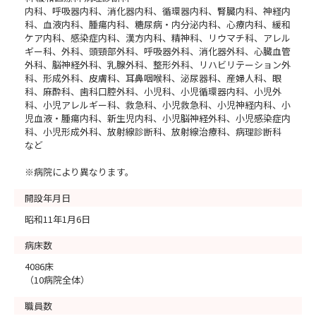
内科、呼吸器内科、消化器内科、循環器内科、腎臓内科、神経内
科、血液内科、腫瘍内科、糖尿病・内分泌内科、心療内科、緩和
ケア内科、感染症内科、漢方内科、精神科、リウマチ科、アレル
ギー科、外科、頭頸部外科、呼吸器外科、消化器外科、心臓血管
外科、脳神経外科、乳腺外科、整形外科、リハビリテーション外
科、形成外科、皮膚科、耳鼻咽喉科、泌尿器科、産婦人科、眼
科、麻酔科、歯科口腔外科、小児科、小児循環器内科、小児外
科、小児アレルギー科、救急科、小児救急科、小児神経内科、小
児血液・腫瘍内科、新生児内科、小児脳神経外科、小児感染症内
科、小児形成外科、放射線診断科、放射線治療科、病理診断科
など
※病院により異なります。
開設年月日
昭和11年1月6日
病床数
4086床
（10病院全体）
職員数