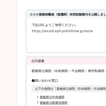
☆☆☆愛媛県職員（看護師）採用試験案内を公開しま
下記URLよりご参照ください。
https://recruit.eph.pref.ehime.jp/nurse
☆☆☆デジタルパンフレットを公開しました☆☆
デジタルパンフレット
https://recruit.eph.pref.ehime.jp/nurse/pdf/e
合同募集
愛媛県立病院（中央病院・今治病院・南宇和病院
☆☆☆愛媛県立病院看護師採用情報サイト☆☆☆
「大好きな愛媛の、大好きな看護師へ。」
●問い合わせ窓口
下記URLよりご覧いただけます。
以下の病院は「愛媛県立病院（中央病院・今治病院
https://recruit.eph.pref.ehime.jp/nurse
愛媛県立中央病院
愛媛県立新居浜病院