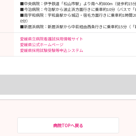
■中央病院：伊予鉄道「松山市駅」より南へ約800m（徒歩約15
■今治病院：今治駅から波止浜方面行きに乗車約10分（バスで「
■南宇和病院：宇和島駅から城辺・宿毛方面行きに乗車約1時間2
0分）
■新居浜病院：新居浜駅から中萩経由西条行きに乗車約15分（「
愛媛県立病院看護試採用情報サイト
愛媛県公式ホームページ
愛媛県採用試験受験等申込システム
病院TOPへ戻る