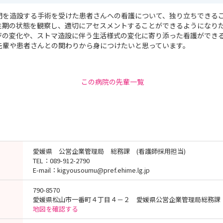
門を造設する手術を受けた患者さんへの看護について、独り立ちできる
性期の状態を観察し、適切にアセスメントすることができるようになり
ジの変化や、ストマ造設に伴う生活様式の変化に寄り添った看護ができ
先輩や患者さんとの関わりから身につけたいと思っています。
この病院の先輩一覧
愛媛県 公営企業管理局 総務課 (看護師採用担当)
TEL：089-912-2790
E-mail：kigyousoumu@pref.ehime.lg.jp
790-8570
愛媛県松山市一番町４丁目４－２ 愛媛県公営企業管理局総務課
地図を確認する