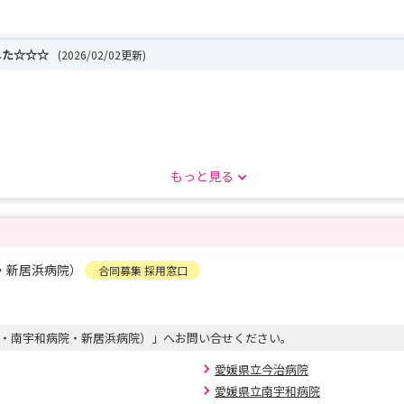
した☆☆☆
(2026/02/02更新)
もっと見る
☆
himenurse_rct_panf2026.pdf
・新居浜病院）
合同募集 採用窓口
・南宇和病院・新居浜病院）」へお問い合せください。
愛媛県立今治病院
愛媛県立南宇和病院