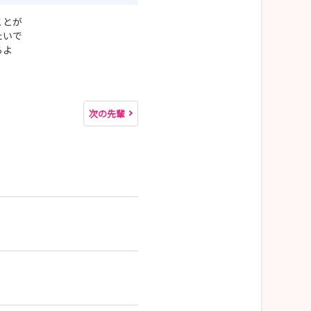
ことが
たいで
るよ
次の先輩