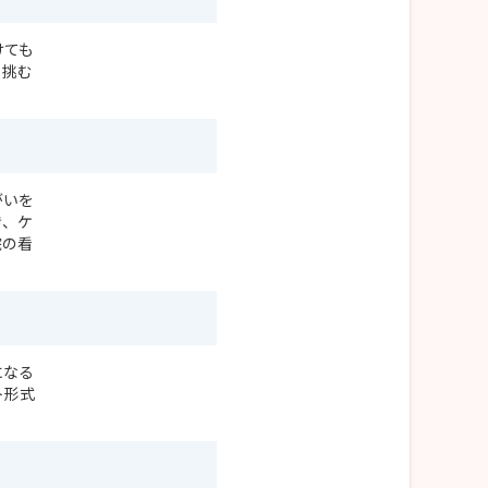
けても
ら挑む
がいを
き、ケ
院の看
になる
ト形式
。