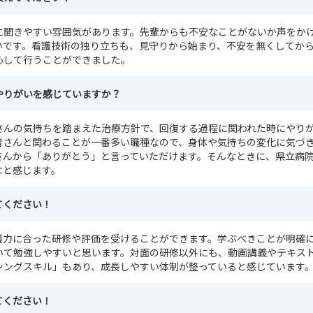
に聞きやすい雰囲気があります。先輩からも不安なことがないか声をか
いです。看護技術の独り立ちも、見守りから始まり、不安を無くしてか
心して行うことができました。
やりがいを感じていますか？
さんの気持ちを踏まえた治療方針で、回復する過程に関われた時にやり
者さんと関わることが一番多い職種なので、身体や気持ちの変化に気づ
さんから「ありがとう」と言っていただけます。そんなときに、県立病
なと感じます。
てください！
護力に合った研修や評価を受けることができます。学ぶべきことが明確
いて勉強しやすいと思います。対面の研修以外にも、動画講義やテキス
シングスキル」もあり、成長しやすい体制が整っていると感じています
てください！