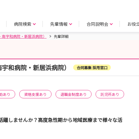
病院検索
先輩情報
合同説明会
お役
・南宇和病院・新居浜病院）
先輩詳細
南宇和病院・新居浜病院）
合同募集 採用窓口
助あり
資格支援あり
退職金制度あり
託児所あり
活躍しませんか？高度急性期から地域医療まで様々な活