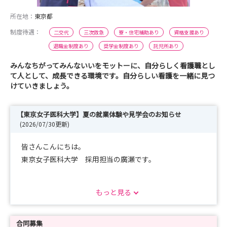
所在地：
東京都
制度待遇：
二交代
三次救急
寮・住宅補助あり
資格支援あり
退職金制度あり
奨学金制度あり
託児所あり
みんなちがってみんないいをモットーに、自分らしく看護職とし
て人として、成長できる環境です。自分らしい看護を一緒に見つ
けていきましょう。
【東京女子医科大学】夏の就業体験や見学会のお知らせ
(2026/07/30更新)
皆さんこんにちは。
東京女子医科大学 採用担当の廣瀬です。
本学は東京都新宿区、足立区、千葉県八千代市と、
もっと見る
高度急性期医療を担う大学病院が3施設あります。
先端医療から地域密着型の大学病院があり、
施設を選べて、希望領域も選ぶことができます。
合同募集