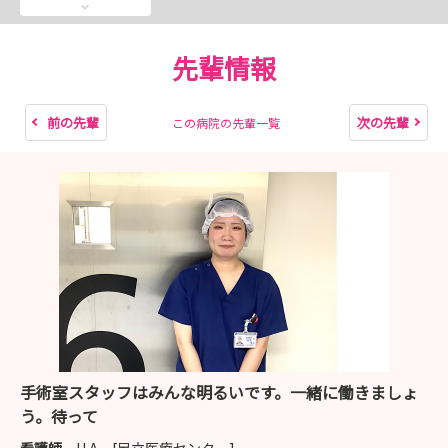
病院選択に際し、就職先として大切にしたいことも見つか
るかもしれません。
先輩情報
お申込は、マイナビサイト内からも申込ができます。
『東京女子医科大学病院』『附属足立医療センター』『附
前の先輩
次の先輩
この病院の先輩一覧
属八千代医療センター』
個別で就職相談もできますので、ぜひお越しください。
手術室スタッフはみんな明るいです。一緒に働きましょ
う。待って