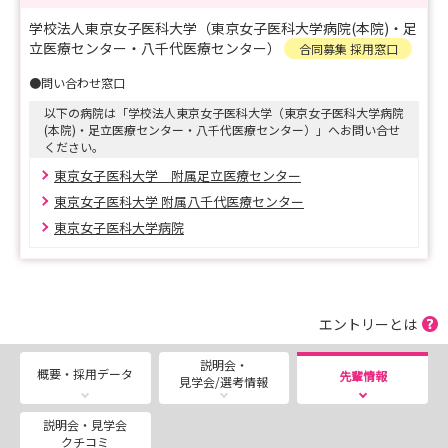
夏休みの機会にぜひお越しください。
学校法人東京女子医科大学（東京女子医科大学病院(本院)・足
※産科を希望する方は、助産師オンライン説明会の参加が
立医療センター・八千代医療センター）
合同募集 採用窓口
必須になっておりますので、
●問い合わせ窓口
まずはそちらからご参加ください。
以下の病院は「学校法人東京女子医科大学（東京女子医科大学病院
（助産師オンライン説明会：8/8(土)：10：00-11：00
(本院)・足立医療センター・八千代医療センター）」へお問い合せ
9/12(土)13：00-14：00
ください。
東京女子医科大学 附属足立医療センター
イベント開催日は、各施設のサイトや伝言板をご覧くださ
東京女子医科大学 附属八千代医療センター
い。
東京女子医科大学病院
女子医大の就業体験の特徴は？
⇒看護師のシャドウイングを1日行います。
エントリーとは
『多重業務の進め方がわかった』『看護師同士が互いに声
をかけ合い、支え合っている姿が印象的だった』
説明会・
概要・採用データ
先輩情報
見学会/選考情報
という感想も沢山いただいています。
また『患者さんとの関わりを見て、自分の目指す看護がこ
説明会・見学会
こにあると思った』という声もありますので、
クチコミ