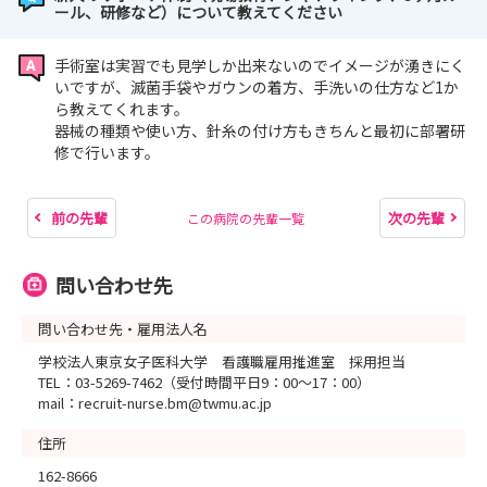
ール、研修など）について教えてください
手術室は実習でも見学しか出来ないのでイメージが湧きにく
いですが、滅菌手袋やガウンの着方、手洗いの仕方など1か
ら教えてくれます。
器械の種類や使い方、針糸の付け方もきちんと最初に部署研
修で行います。
前の先輩
次の先輩
この病院の先輩一覧
問い合わせ先
問い合わせ先・雇用法人名
学校法人東京女子医科大学 看護職雇用推進室 採用担当
TEL：03-5269-7462（受付時間平日9：00～17：00）
mail：recruit-nurse.bm@twmu.ac.jp
住所
162-8666