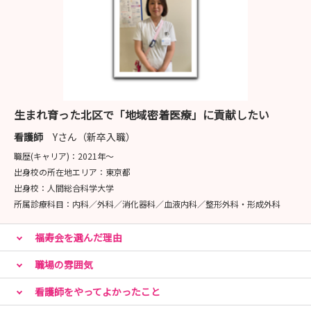
お仕事体験では、ホームページや説明会だけでは分からな
い「福寿会のリアル」を体感できます。
将来どのような看護師になりたいかを考えるきっかけとし
て、ぜひお気軽にご参加ください！
生まれ育った北区で「地域密着医療」に貢献したい
皆さまにお会いできることを楽しみにしております。
看護師
Yさん（新卒入職）
職歴(キャリア)：
2021年〜
出身校の所在地エリア：
東京都
出身校：
人間総合科学大学
所属診療科目：
内科／外科／消化器科／血液内科／整形外科・形成外科
福寿会を選んだ理由
職場の雰囲気
看護師をやってよかったこと