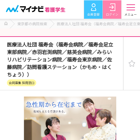
会員登録
ログイン
メニュー
東京都の病院検索
医療法人社団 福寿会（福寿会病院／福寿会足立
医療法人社団 福寿会（福寿会病院／福寿会足立
東部病院／赤羽岩渕病院／慈英会病院／みらい
リハビリテーション病院／福寿会東京病院／佐
藤病院／訪問看護ステーション（かもめ・はく
ちょう））
合同募集 採用窓口