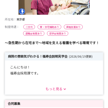
所在地：
東京都
制度待遇：
二交代
寮・住宅補助あり
資格支援あり
退職金制度あり
奨学金制度あり
～急性期から在宅まで～地域を支える看護を学べる環境です！
病院の雰囲気がわかる！福寿会説明見学会
(2026/06/19更新)
こんにちは！
福寿会採用課です。
急性期・回復期・在宅看護に興味のある方へ。
もっと見る
福寿会では、急性期から回復期、在宅医療まで切れ目のな
い医療・介護サービスを提供しています。
合同募集