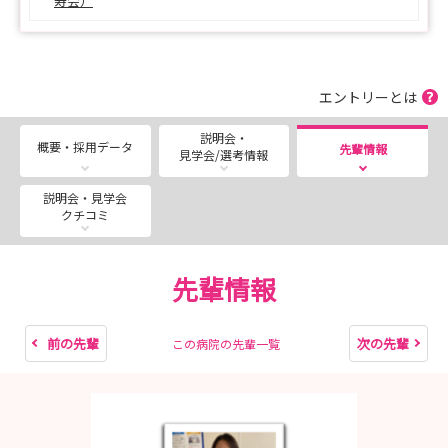
寿会）
10:00～14:00（予定）
★ランチは病院食を体験♪
★交通費片道支給（1都3県以外の学校対象／その他規定
エントリーとは
あり）
説明会・
概要・採用データ
先輩情報
見学会/選考情報
【こんな方におすすめ】
〇 地域包括ケアについて学びたい
説明会・見学会
〇 病院の雰囲気や人間関係を知りたい
クチコミ
〇 急性期から在宅まで幅広い看護に興味がある
〇 将来のキャリアを考えるヒントを得たい
先輩情報
【参加者の声】
急性期から在宅まで同じ法人の中で学ぶことができ、幅広
前の先輩
次の先輩
この病院の先輩一覧
い看護を実践できる環境に魅力を感じました。
実際の病棟の雰囲気や職場の人間関係を直接感じることが
でき、参加して良かったです。