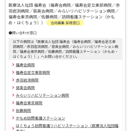
医療法人社団 福寿会（福寿会病院／福寿会足立東部病院／赤
実際の病院の雰囲気や看護師の働く姿を知ることができる
羽岩渕病院／慈英会病院／みらいリハビリテーション病院／
【4時間のお仕事体験】を開催します！
福寿会東京病院／佐藤病院／訪問看護ステーション（かも
め・はくちょう））
合同募集 採用窓口
【会場】
●問い合わせ窓口
福寿会病院
以下の病院は「医療法人社団 福寿会（福寿会病院／福寿会足立東
部病院／赤羽岩渕病院／慈英会病院／みらいリハビリテーション病
院／福寿会東京病院／佐藤病院／訪問看護ステーション（かもめ・
【プログラム内容】
はくちょう））」へお問い合せください。
・病棟見学
福寿会病院
・看護体験
福寿会足立東部病院
・先輩看護師との交流
赤羽岩渕病院
・病院食体験
慈英会病院
みらいリハビリテーション病院
【開催日】
福寿会東京病院
7/21～9/30の毎週火～金曜日
佐藤病院
※祝日を除く
かもめ訪問看護ステーション
【時間】
はくちょう訪問看護リハビリステーション（医療法人社団福