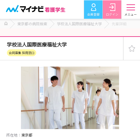
会員登録
ログイン
メニュー
東京都の病院検索
学校法人国際医療福祉大学
先輩詳細
学校法人国際医療福祉大学
合同募集 採用窓口
所在地：
東京都