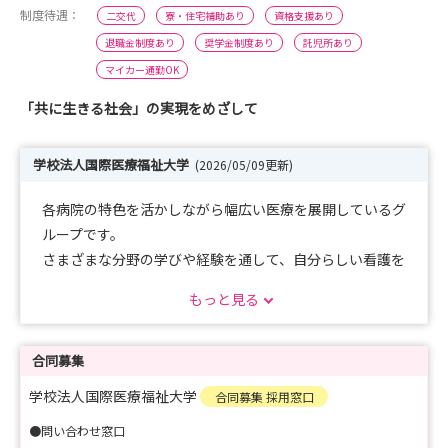
制度待遇：
二交代
寮・住宅補助あり
資格支援あり
退職金制度あり
奨学金制度あり
託児所あり
マイカー通勤OK
「共に生きる社会」の実現をめざして
学校法人国際医療福祉大学
(2026/05/09更新)
各病院の特色を活かしながら幅広い医療を展開しているグ
ループです。
さまざまな分野の学びや経験を通して、自分らしい看護を
見つけてみませんか。
もっと見る
皆さまにお会いできることを楽しみにしております。
合同募集
学校法人国際医療福祉大学
合同募集 採用窓口
●問い合わせ窓口