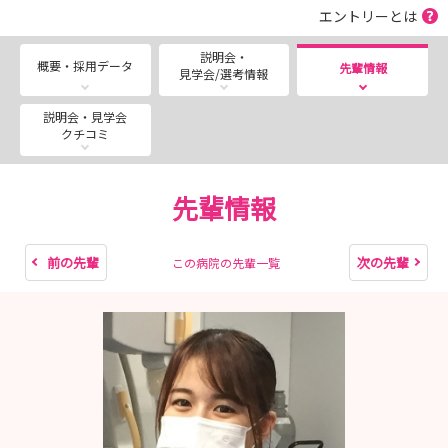
エントリーとは
い。
説明会・
概要・採用データ
https://www.iba-kouseiren.or.jp/nursingdept/
先輩情報
見学会/選考情報
説明会・見学会
クチコミ
先輩情報
前の先輩
次の先輩
この病院の先輩一覧