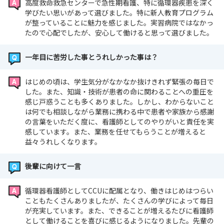
高度救命救急センターで急性期看護、特に循環器疾患を深く
学びたい思いがあって選びました。特に新人教育プログラム
が整っていることに魅力を感じました。実習病院ではなかっ
たので心配でしたが、安心して働けると思って選びました。
一年目に苦労した事とうれしかった事は？
はじめの頃は、学生気分がなかなか抜けきれず緊張の毎日で
した。また、知識・技術が患者の命に関わることへの重圧を
感じ戸惑うことも多くありました。しかし、わからないこと
は何でも相談しながら業務に携わる中で患者や家族から感謝
の言葉をいただく度に、看護師としてのやりがいと責任を実
感しています。また、業務を任せてもらうことが増えると
益々うれしくなります。
後輩に向けて一言
循環器看護師としてCCUに配属となり、働きはじめはつらい
こともたくさんありましたが、たくさんの学びによって毎日
が充実しています。また、できることが増えるたびに看護師
として働けることを喜びに感じるようになりました。先輩の