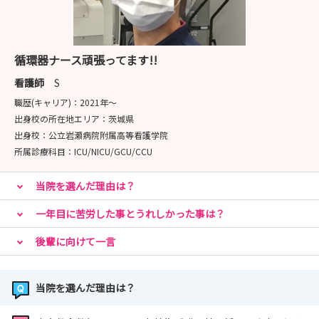
循環器ナース頑張ってます!!
看護師
S
職歴(キャリア)：
2021年〜
出身校の所在地エリア：
茨城県
出身校：
公立岩瀬病院附属高等看護学院
所属診療科目：
ICU/NICU/GCU/CCU
当院を選んだ理由は？
一年目に苦労した事とうれしかった事は？
後輩に向けて一言
当院を選んだ理由は？