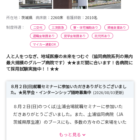
所在地：
茨城県
病床数：
2260床
看護師数：
2010名
制度待遇：
二交代
三次救急
寮・住宅補助あり
資格支援あり
退職金制度あり
奨学金制度あり
託児所あり
マイカー通勤OK
人と人をつなぎ、地域医療の未来をつむぐ（協同病院系列の県内
最大規模のグループ病院です）★★まだ間に合います！各病院に
て採用試験実施中！！★★
８月２日(日)就職セミナーに参加いただきありがとうございまし
た。★見学会・インターンシップ随時募集中
(2026/08/03更新)
８月２日(日)のつくば/土浦会場就職セミナーに参加いた
だきありがとうございました。また、土浦協同病院（JA
茨城県厚生連）のブースにも、多数の方々のご来場をいた
だき感謝申し上げます。
もっと見る