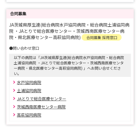
是非とも今後の病院説明会や就業体験(インターンシップ)
にも、ご参加いただければ幸いです。
合同募集
JA茨城県厚生連(総合病院水戸協同病院・総合病院土浦協同病
院 ・JAとりで総合医療センター・茨城西南医療センター病
〇各病院において、就職説明会・見学会・インターンシッ
院・県北医療センター高萩協同病院)
合同募集 採用窓口
プ・採用試験を随時開催しております。マイナビサイトよ
●問い合わせ窓口
りお申込みください。
以下の病院は「JA茨城県厚生連(総合病院水戸協同病院・総合病院
土浦協同病院 ・JAとりで総合医療センター・茨城西南医療センタ
★Ｉｎｓｔａｇｒａｍ 公開中！
ー病院・県北医療センター高萩協同病院) 」へお問い合せくださ
い。
https://www.instagram.com/jaibarakikenkouseirennu
水戸協同病院
rsing/
土浦協同病院
JAとりで総合医療センター
★ＪＡ茨城県厚生連看護部
ＪＡ茨城県厚生連看護部の公式アカウントです。リクルー
茨城西南医療センター病院
ト情報、輝いて働いている看護師のメッセージや看護の日
高萩協同病院
常等を公開しています。少しでも看護に興味のある高校生
や看護学生の皆様、転職やもう一度現場で働きたいと考え
ている看護師の皆様、ぜひ、投稿をのぞいて見てくださ