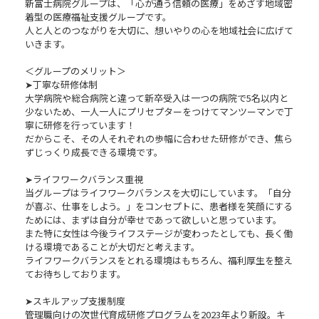
新富士病院グループは、「心が通う信頼の医療」をめざす地域密
着型の医療福祉支援グループです。
人と人とのつながりを大切に、想いやりの心を地域社会に広げて
いきます。
＜グループのメリット＞
➤丁寧な研修体制
大学病院や総合病院と違って新卒受入は一つの病院で5名以内と
少ないため、一人一人にプリセプターをつけてマンツーマンで丁
寧に研修を行っています！
だからこそ、その人それぞれの歩幅に合わせた研修ができ、焦ら
ずじっくり成長できる環境です。
➤ライフワークバランス重視
当グループはライフワークバランスを大切にしています。「自分
が喜ぶ、仕事をしよう。」をコンセプトに、患者様を笑顔にする
ためには、まずは自分が幸せであって欲しいと思っています。
また特に女性は今後ライフステージが変わったとしても、長く働
ける環境であることが大切だと考えます。
ライフワークバランスをとれる環境はもちろん、福利厚生を整え
てお待ちしております。
➤スキルアップ支援制度
管理職向けの次世代育成研修プログラムを2023年より新設。キ