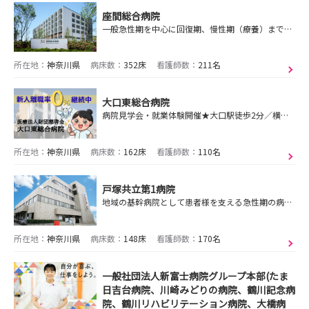
座間総合病院
一般急性期を中心に回復期、慢性期（療養）まで幅広い医療を経験できるケアミックス病院です。
所在地：
神奈川県
病床数：
352床
看護師数：
211名
大口東総合病院
病院見学会・就業体験開催★大口駅徒歩2分／横浜線／急性期病棟と包括病棟／新卒オペ看配属あり★「学びたい」「成長したい」あなたに合ったフォローを実践します！
所在地：
神奈川県
病床数：
162床
看護師数：
110名
戸塚共立第1病院
地域の基幹病院として患者様を支える急性期の病院です
所在地：
神奈川県
病床数：
148床
看護師数：
170名
一般社団法人新富士病院グループ本部(たま
日吉台病院、川崎みどりの病院、鶴川記念病
院、鶴川リハビリテーション病院、大橋病