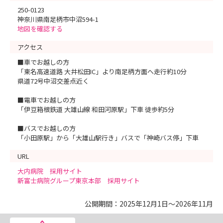
250-0123
神奈川県南足柄市中沼594-1
地図を確認する
アクセス
■車でお越しの方
「東名高速道路 大井松田IC」より南足柄方面へ走行約10分
県道72号中沼交差点近く
■電車でお越しの方
「伊豆箱根鉄道 大雄山線 和田河原駅」下車 徒歩約5分
■バスでお越しの方
「小田原駅」から「大雄山駅行き」バスで「神崎バス停」下車
URL
大内病院 採用サイト
新富士病院グループ東京本部 採用サイト
公開期間：2025年12月1日～2026年11月