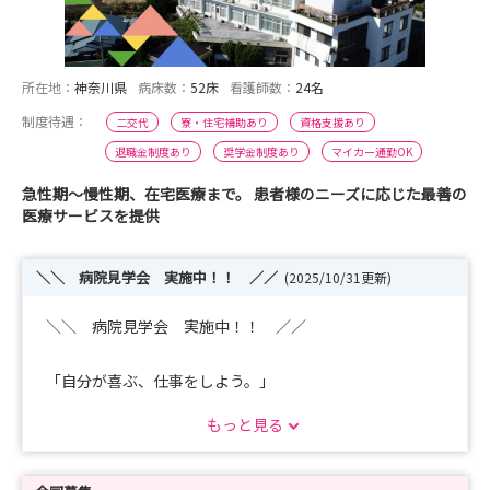
所在地：
神奈川県
病床数：
52床
看護師数：
24名
制度待遇：
二交代
寮・住宅補助あり
資格支援あり
退職金制度あり
奨学金制度あり
マイカー通勤OK
急性期〜慢性期、在宅医療まで。 患者様のニーズに応じた最善の
医療サービスを提供
＼＼ 病院見学会 実施中！！ ／／
(2025/10/31更新)
＼＼ 病院見学会 実施中！！ ／／
「自分が喜ぶ、仕事をしよう。」
ワークライフバランスを大事にしたい方は
もっと見る
新富士病院グループがピッタリです♪