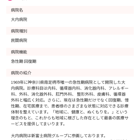
MAIL：saiyou@sfmw-g.org
========================
病院名
大内病院
病院種別
民間病院
病院機能
急性期 回復期
病院の紹介
1969年に神奈川県南足柄市唯一の急性期病院として開院した大
内病院。診療科目は内科、循環器内科、消化器内科、アレルギー
科、外科、消化器外科、肛門外科、 整形外科、皮膚科、循環器
外科と幅広く対応。さらに、現在は急性期だけでなく回復期、慢
性期、在宅医療まで、患者様のさまざまな状態に対応できる診療
体制を整えています。「地域に、健康と、ぬくもりを。」という
理念のもと、これからも地域に根ざした存在として最善の医療サ
ービスを提供してまいります。
大内病院は新富士病院グループに参画しております。