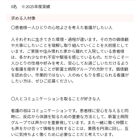
0名 ※2025年度実績
求める人材像
〇患者様一人ひとりの心地よさを考えた看護がしたい人
人それぞれに生きてきた環境・過程が違います。その方の価値観
や大事にしたいことを理解し取り組んでいくことを大前提として
います。ご家族や住み慣れた家から離れて入院している患者様
は、多かれ少なかれ不安や緊張を感じているもの。だからこそ一
人ひとりの性格や好みを考え、安心してお過ごしいただけるよう
な看護を提供することが新富士病院グループの方針です。価値観
を認め合い、作業的ではない、人のぬくもりを感じられる看護が
したい方は、ぜひご応募ください。
〇人とコミュニケーションを取ることが好きな人
看護の核はコミュニケーションです。患者様に安心を与えると同
時に、反応から体調を知るための重要な方法として、新富士病院
グループでは声かけを重要視しています。また一緒に働く仲間と
も声をかけ合って情報を共有することは、業務を円滑に回し、互
いに気持ちよく働くために必要なことだと考えています。