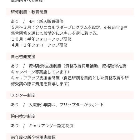
敷地内すべて禁煙
研修制度・教育制度
あり / 4月：新入職員研修
５月～３月：クリニカルラダープログラムを設定。e-learningや
集合研修を通じて段階的にスキルを身に着ける。
１０月：半年フォローアップ研修
４月：１年フォローアップ研修
自己啓発支援
あり / 資格取得支援制度（資格取得費用補助、資格取得推奨
キャンペーン等実施しています）
キャリアアップ支援金制度（自己研鑽を目的とした資格取得や研
修受講の際に費用を貸与します）
メンター制度
あり / 入職後1年間は、プリセプターがサポート
院内検定制度
あり / キャリアラダー認定制度
前年度の新卒採用実績数