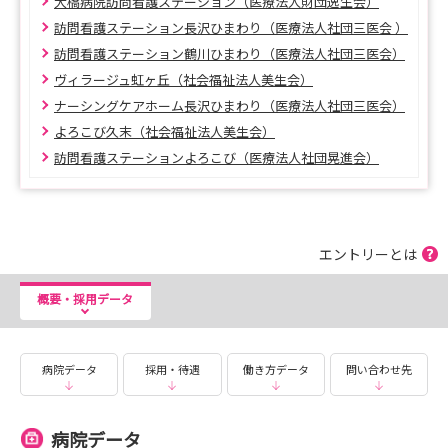
■座談会
大橋病院訪問看護ステーション（医療法人財団逸生会）
先輩職員との座談会も予定しております♪
訪問看護ステーション長沢ひまわり（医療法人社団三医会 ）
聞きたいことをなんでも聞けるチャンスです◎
訪問看護ステーション鶴川ひまわり（医療法人社団三医会）
現場のリアルな話を聞いてみよう！！
ヴィラージュ虹ヶ丘（社会福祉法人美生会）
★☆―――――――――――――――――――☆★
ナーシングケアホーム長沢ひまわり（医療法人社団三医会）
よろこび久末（社会福祉法人美生会）
日程希望・希望施設など調整いたしますので
訪問看護ステーションよろこび（医療法人社団晃進会）
ぜひお気軽にお問い合わせください♪
皆様のご参加を心からお待ちしております！
エントリーとは
========================
概要・採用データ
◆問い合わせ先
新富士病院グループ東京本部
病院データ
採用・待遇
働き方データ
問い合わせ先
人事採用担当
TEL：045-482-9811
病院データ