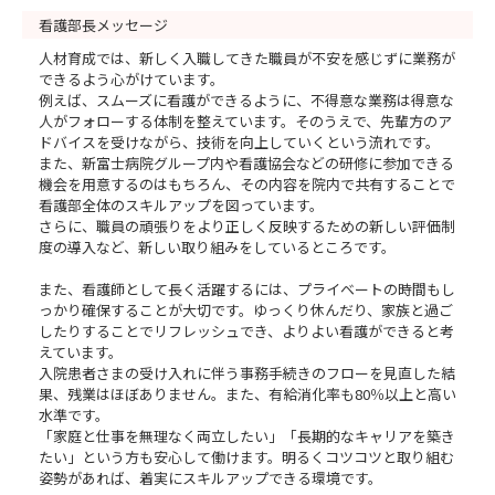
看護部長メッセージ
人材育成では、新しく入職してきた職員が不安を感じずに業務が
できるよう心がけています。
例えば、スムーズに看護ができるように、不得意な業務は得意な
人がフォローする体制を整えています。そのうえで、先輩方のア
ドバイスを受けながら、技術を向上していくという流れです。
また、新富士病院グループ内や看護協会などの研修に参加できる
機会を用意するのはもちろん、その内容を院内で共有することで
看護部全体のスキルアップを図っています。
さらに、職員の頑張りをより正しく反映するための新しい評価制
度の導入など、新しい取り組みをしているところです。
また、看護師として長く活躍するには、プライベートの時間もし
っかり確保することが大切です。ゆっくり休んだり、家族と過ご
したりすることでリフレッシュでき、よりよい看護ができると考
えています。
入院患者さまの受け入れに伴う事務手続きのフローを見直した結
果、残業はほぼありません。また、有給消化率も80％以上と高い
水準です。
「家庭と仕事を無理なく両立したい」「長期的なキャリアを築き
たい」という方も安心して働けます。明るくコツコツと取り組む
姿勢があれば、着実にスキルアップできる環境です。