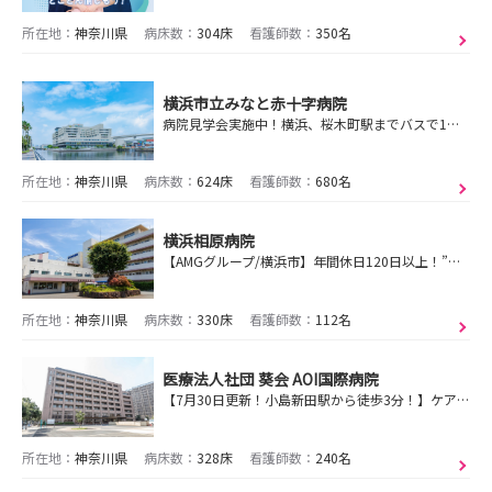
所在地：
神奈川県
病床数：
304床
看護師数：
350名
横浜市立みなと赤十字病院
病院見学会実施中！横浜、桜木町駅までバスで1本！元町・中華街駅が最寄り駅！日本赤十字社の高度急性期病院です！
所在地：
神奈川県
病床数：
624床
看護師数：
680名
横浜相原病院
【AMGグループ/横浜市】年間休日120日以上！”各病院よりも【良病院】を目指して”上尾中央医科グループ唯一の精神科病院です♪
所在地：
神奈川県
病床数：
330床
看護師数：
112名
医療法人社団 葵会 AOI国際病院
【7月30日更新！小島新田駅から徒歩3分！】ケアミックス病院で、自分に合った働き方を見つけよう！２年目までの手厚い教育サポートで、あなたの成長を応援します！
所在地：
神奈川県
病床数：
328床
看護師数：
240名