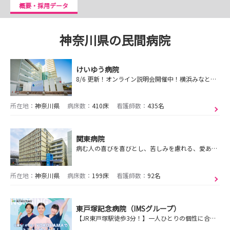
概要・採用データ
神奈川県の民間病院
けいゆう病院
8/6 更新！オンライン説明会開催中！横浜みなとみらい駅より徒歩3分、海の見える急性期総合病院です！急性期看護のジェネラリスト“なりたい私”を目指しましょう
所在地：
神奈川県
病床数：
410床
看護師数：
435名
関東病院
病む人の喜びを喜びとし、苦しみを慮れる、愛ある温かな医療を行います。
所在地：
神奈川県
病床数：
199床
看護師数：
92名
東戸塚記念病院（IMSグループ）
【JR東戸塚駅徒歩3分！】一人ひとりの個性に合わせて、成長を支援する体制がある病院です！