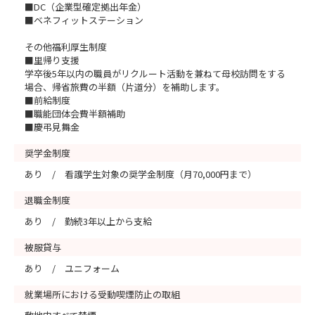
■DC（企業型確定拠出年金）
■ベネフィットステーション
その他福利厚生制度
■里帰り支援
学卒後5年以内の職員がリクルート活動を兼ねて母校訪問をする
場合、帰省旅費の半額（片道分）を補助します。
■前給制度
■職能団体会費半額補助
■慶弔見舞金
奨学金制度
あり / 看護学生対象の奨学金制度（月70,000円まで）
退職金制度
あり / 勤続3年以上から支給
被服貸与
あり / ユニフォーム
就業場所における受動喫煙防止の取組