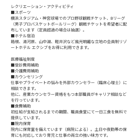
レクリエーション・アクティビティ
■スポーツ
横浜スタジアム・神宮球場でのプロ野球観戦チケット、Bリーグ
（男子プロバスケットボールリーグ）観戦チケットを希望者に配
布しています（定員超過の場合は抽選）。
■ホテル宿泊
箱根、湯河原、山中湖、軽井沢など風光明媚な立地の会員制リゾ
ートホテル エクシブをお得に利用できます。
医療福祉制度
■受診費用補助
■介護費用補助
■カウンセリング
仕事やプライベートの悩みを外部カウンセラー（臨床心理士）に
相談できます。
他に、産業カウンセラー資格をもつ本部職員がキャリア相談など
を行っています。
■食費補助
初任給が支給されるまでの期間、職員食堂にて一日三食を無料で
提供しています。
■院内保育
院内に保育室を備えています（病院による）。土日や夜勤帯の保
育にも対応しており育児と仕事の両立の強い味方です。