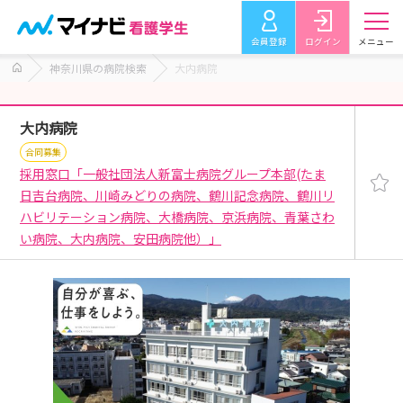
会員登録
ログイン
メニュー
神奈川県の病院検索
大内病院
大内病院
合同募集
採用窓口「一般社団法人新富士病院グループ本部(たま
日吉台病院、川崎みどりの病院、鶴川記念病院、鶴川リ
ハビリテーション病院、大橋病院、京浜病院、青葉さわ
い病院、大内病院、安田病院他）」