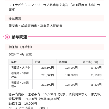
マイナビからエントリー⇒応募書類を郵送（WEB履歴書提出）⇒
面接
提出書類
履歴書・成績証明書・卒業見込証明書
給与関連
初任給（月給制）
2024 年 4月 実績
条件
合計
基本給
諸手当(一律)
看護師・大学卒
295,500円
198,000円
97,500円
看護師・3年課
291,500円
198,000円
93,500円
程卒
看護師・2年課
291,500円
198,000円
93,500円
程卒
諸手当内訳：住宅手当 15,000円（実家、賃貸関係なく一律支給）
資格手当 14,000円（大卒18,000円）
勤務手当 10,000円
ベースアップ手当 5,000円