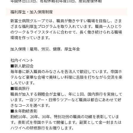
年間休日113日、有給休暇初年度10日、産前産後休暇
福利厚生・加入保険制度
新富士病院グループでは、職員が働きやすい職場を目指し、さま
ざまな福利厚生プログラムを取り入れています。職員一人ひとり
のワーク＆ライフスタイルに合わせて、長く働き続けられる職場
環境を作っていきます。
加入保険：雇用、労災、健康、厚生年金
社内イベント
■新人歓迎会
毎年春に新入職員のみなさんを各法人で歓迎しています。帝国ホ
テルなど豪華な会場で美味しい料理に舌鼓を打ちながら交流を楽
しんでいます。
■職員旅行
職員が加入する親睦会が主催し、年に１回、国内旅行を実施して
います。一泊ツアー・日帰りツアーなど職員は都合にあわせて好
きなコースを選べます。
■永年勤続表彰
勤続10年、20年、30年、特別功労の職員の功績を表彰していま
す。表彰式を帝国ホテルで開催します。副賞として金一封または
ハワイへの研修旅行をお贈りします。