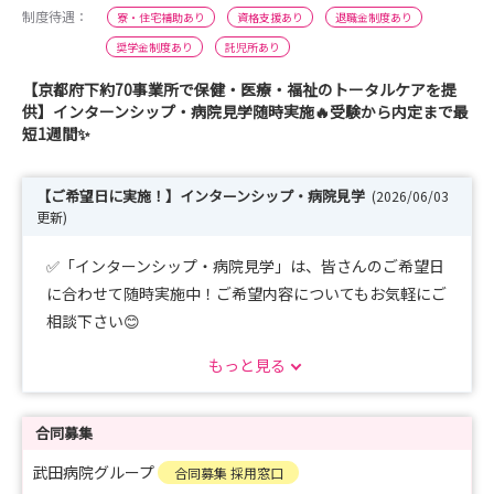
制度待遇：
寮・住宅補助あり
資格支援あり
退職金制度あり
奨学金制度あり
託児所あり
【京都府下約70事業所で保健・医療・福祉のトータルケアを提
供】インターンシップ・病院見学随時実施🔥受験から内定まで最
短1週間✨
【ご希望日に実施！】インターンシップ・病院見学
(2026/06/03
更新)
✅「インターンシップ・病院見学」は、皆さんのご希望日
に合わせて随時実施中！ご希望内容についてもお気軽にご
相談下さい😊
✅「新卒採用試験」は受験から内定まで最短1週間！
もっと見る
合同募集
武田病院グループ
合同募集 採用窓口