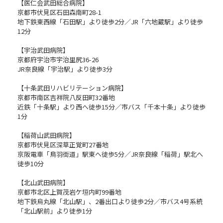
【医仁会武田総合病院】
京都市伏見区石田森南町28-1
地下鉄東西線「石田駅」より徒歩2分／JR「六地蔵駅」より徒歩
12分
【宇治武田病院】
京都府宇治市宇治里尻36-26
JR奈良線「宇治駅」より徒歩3分
【十条武田リハビリテーション病院】
京都市南区吉祥院八反田町32番地
近鉄「十条駅」より西へ徒歩15分／市バス「千本十条」より徒歩
1分
【稲荷山武田病院】
京都市伏見区深草正覚町27番地
京阪電車「鳥羽街道」駅東へ徒歩5分／JR奈良線「稲荷」駅北へ
徒歩10分
【北山武田病院】
京都市北区上賀茂岩ケ垣内町99番地
地下鉄烏丸線「北山駅」、2番出口より徒歩2分／市バス4号系統
「北山駅前」より徒歩1分