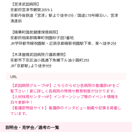
【宮津武田病院】
京都府宮津市鶴賀2059-1
京都丹後鉄道「宮津」駅より徒歩3分／国道178号線沿い、宮津
漁連前
【精華町国民健康保険病院】
京都府相楽郡精華町祝園砂子田7番地
JR学研都市線祝園駅・近鉄京都線新祝園駅下車、東へ徒歩2分
【木津屋橋武田病院介護医療院】
京都市下京区油小路通下魚棚下ル油小路町293
JR｢京都駅｣より徒歩9分
URL
【武田病院グループHP】こちらからぜひ各病院の看護部HPをご
覧下さい！更に詳しく各病院の特徴や教育制度が分かります。
【人材採用センターHP】インターンシップ等のイベント情報を
日々更新中！
【看護部特設サイト】看護師のインタビュー動画や記事を掲載し
ています。
説明会・見学会／選考の一覧