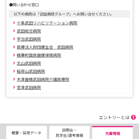
●問い合わせ窓口
以下の病院は「武田病院グループ」へお問い合せください。
十条武田リハビリテーション病院
武田総合病院
宇治武田病院
医療法人財団康生会 武田病院
精華町国民健康保険病院
北山武田病院
稲荷山武田病院
木津屋橋武田病院介護医療院
宮津武田病院
エントリーとは
説明会・
概要・採用データ
先輩情報
見学会/選考情報