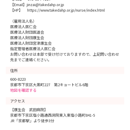
【Email】jinzai@takedahp.or.jp
【HP】 https://www.takedahp.or.jp/nurse/index.html
（雇用法人名）
医療法人医仁会
医療法人財団医道会
医療法人財団康生会
医療法人財団宮津康生会
指定管理者医療法人医仁会
お問い合わせは本部で受け付けておりますので、上記問い合わせ
先までご連絡ください。
住所
600-8223
京都市下京区大黒町227 第2キョートビル6階
地図を確認する
アクセス
【康生会 武田病院】
京都市下京区塩小路通西洞院東入東塩小路町841-5
JR「京都駅」より徒歩3分