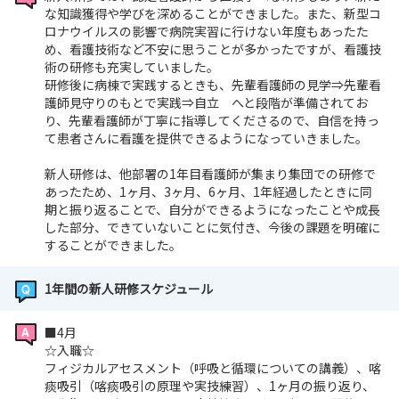
な知識獲得や学びを深めることができました。また、新型コ
ロナウイルスの影響で病院実習に行けない年度もあったた
め、看護技術など不安に思うことが多かったですが、看護技
術の研修も充実していました。
研修後に病棟で実践するときも、先輩看護師の見学⇒先輩看
護師見守りのもとで実践⇒自立 へと段階が準備されてお
り、先輩看護師が丁寧に指導してくださるので、自信を持っ
て患者さんに看護を提供できるようになっていきました。
新人研修は、他部署の1年目看護師が集まり集団での研修で
あったため、1ヶ月、3ヶ月、6ヶ月、1年経過したときに同
期と振り返ることで、自分ができるようになったことや成長
した部分、できていないことに気付き、今後の課題を明確に
することができました。
1年間の新人研修スケジュール
■4月
☆入職☆
フィジカルアセスメント（呼吸と循環についての講義）、喀
痰吸引（喀痰吸引の原理や実技練習）、1ヶ月の振り返り、