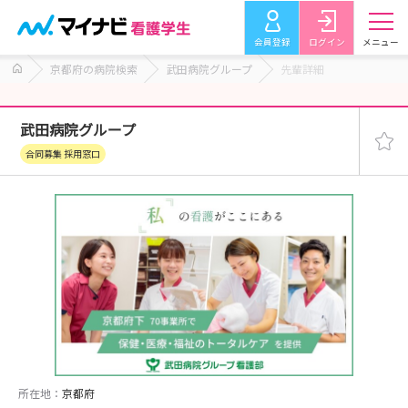
会員登録
ログイン
メニュー
京都府の病院検索
武田病院グループ
先輩詳細
武田病院グループ
合同募集 採用窓口
所在地：
京都府