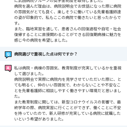
に武田病院グループの奨学金制度を取得しました。
病院を選んだ理由は、病院説明会でお世話になった際に病院
の雰囲気がとても良く、楽しそうに働いている先輩看護師達
の姿が印象的で、私もここの病院で働きたいと思ったからで
す。
また、臨地実習を通して、患者さんの回復過程や自宅・社会
復帰することに直接関わることができる回復期病棟に魅力を
感じ今の病院を希望しました。
病院選びで重視した点は何ですか？
私は病院・病棟の雰囲気、教育制度が充実しているかを重視
して選びました。
病院説明会で実際に病院内を見学させていただいた際に、と
ても明るく、仲のいい雰囲気で、わからないことや不安なこ
とを先輩看護師に相談しやすく働きやすい環境だと思いまし
た。
また教育制度に関しては、新型コロナウイルスの影響で、最
終学年の際、病院実習に行くことができず、働くことに不安
を持っていたので、新人研修が充実している病院に就職した
いという希望がありました。