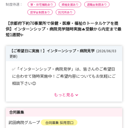
制度待遇：
寮・住宅補助あり
資格支援あり
退職金制度あり
奨学金制度あり
託児所あり
【京都府下約70事業所で保健・医療・福祉のトータルケアを提
供】インターンシップ・病院見学随時実施🔥受験から内定まで最
短1週間✨
【ご希望日に実施！】インターンシップ・病院見学
(2026/06/03
更新)
✅「インターンシップ・病院見学」は、皆さんのご希望日
に合わせて随時実施中！ご希望内容についてもお気軽にご
相談下さい😊
✅「新卒採用試験」は受験から内定まで最短1週間！
もっと見る
合同募集
武田病院グループ
合同募集 採用窓口