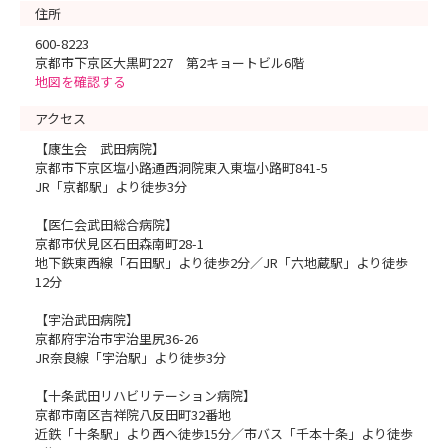
住所
600-8223
京都市下京区大黒町227 第2キョートビル6階
地図を確認する
アクセス
【康生会 武田病院】
京都市下京区塩小路通西洞院東入東塩小路町841-5
JR「京都駅」より徒歩3分
【医仁会武田総合病院】
京都市伏見区石田森南町28-1
地下鉄東西線「石田駅」より徒歩2分／JR「六地蔵駅」より徒歩
12分
【宇治武田病院】
京都府宇治市宇治里尻36-26
JR奈良線「宇治駅」より徒歩3分
【十条武田リハビリテーション病院】
京都市南区吉祥院八反田町32番地
近鉄「十条駅」より西へ徒歩15分／市バス「千本十条」より徒歩