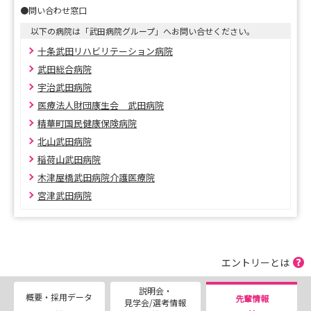
●問い合わせ窓口
以下の病院は「武田病院グループ」へお問い合せください。
十条武田リハビリテーション病院
武田総合病院
宇治武田病院
医療法人財団康生会 武田病院
精華町国民健康保険病院
北山武田病院
稲荷山武田病院
木津屋橋武田病院介護医療院
宮津武田病院
エントリーとは
説明会・
概要・採用データ
先輩情報
見学会/選考情報