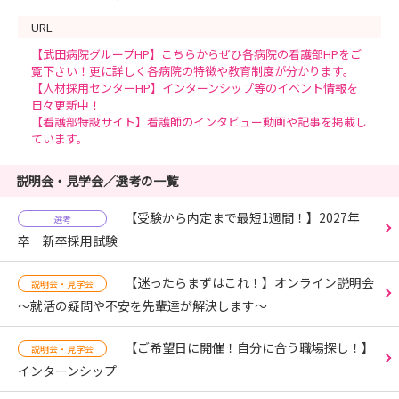
URL
【武田病院グループHP】こちらからぜひ各病院の看護部HPをご
覧下さい！更に詳しく各病院の特徴や教育制度が分かります。
【人材採用センターHP】インターンシップ等のイベント情報を
日々更新中！
【看護部特設サイト】看護師のインタビュー動画や記事を掲載し
ています。
説明会・見学会／選考の一覧
【受験から内定まで最短1週間！】2027年
選考
卒 新卒採用試験
【迷ったらまずはこれ！】オンライン説明会
説明会・見学会
～就活の疑問や不安を先輩達が解決します～
【ご希望日に開催！自分に合う職場探し！】
説明会・見学会
インターンシップ