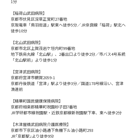
1分
【稲荷山武田病院】
京都市伏見区深草正覚町27番地
京阪電車「鳥羽街道」駅東へ徒歩5分／JR奈良線「稲荷」駅北へ
徒歩10分
【北山武田病院】
京都市北区上賀茂岩ケ垣内町99番地
地下鉄烏丸線「北山駅」、2番出口より徒歩2分／市バス4号系統
「北山駅前」より徒歩1分
【宮津武田病院】
京都府宮津市鶴賀2059-1
京都丹後鉄道「宮津」駅より徒歩3分／国道178号線沿い、宮津
漁連前
【精華町国民健康保険病院】
京都府相楽郡精華町祝園砂子田7番地
JR学研都市線祝園駅・近鉄京都線新祝園駅下車、東へ徒歩2分
【木津屋橋武田病院介護医療院】
京都市下京区油小路通下魚棚下ル油小路町293
JR｢京都駅｣より徒歩9分