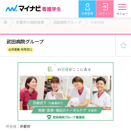
会員登録
ログイン
メニュー
京都府の病院検索
武田病院グループ
先輩詳細
武田病院グループ
合同募集 採用窓口
所在地：
京都府