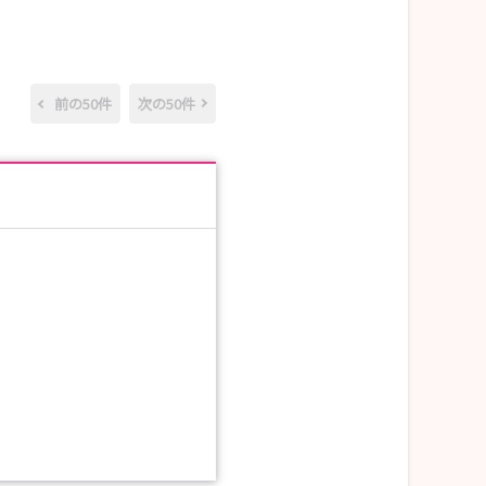
前の50件
次の50件