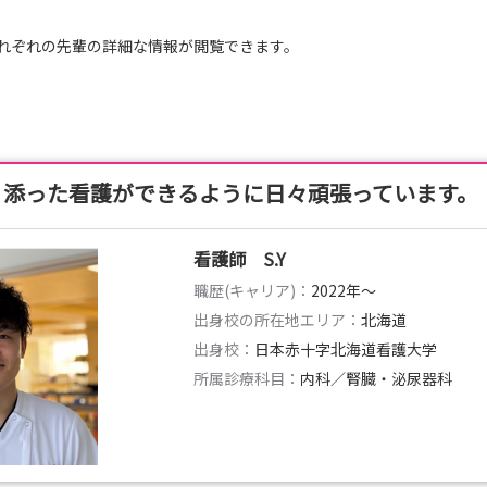
日本の各地域の象徴となる場所に建築デザインされ、
です
れぞれの先輩の詳細な情報が閲覧できます。
のカラマツ材が使われています🌲🌲🌲
やりできる癒しスポットです
り添った看護ができるように日々頑張っています。
当院へのエントリーお待ちしております🥰
看護師 S.Y
職歴(キャリア)：
2022年〜
出身校の所在地エリア：
北海道
出身校：
日本赤十字北海道看護大学
所属診療科目：
内科／腎臓・泌尿器科