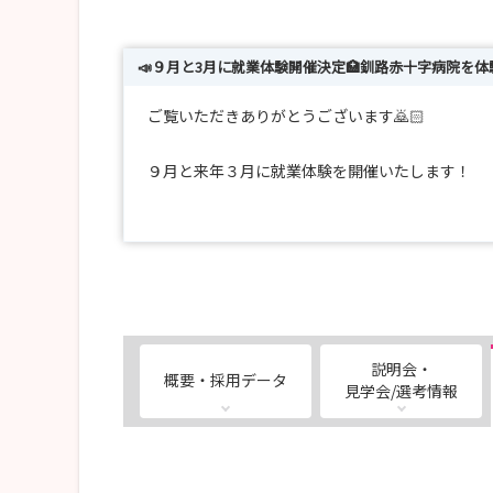
📣９月と3月に就業体験開催決定🏥釧路赤十字病院を
ご覧いただきありがとうございます🙇🏻
９月と来年３月に就業体験を開催いたします！
実際に来て・見て・体験してください
いずれも先輩看護師とのランチ交流会あり
若者だけでのランチ会なので気軽にお話しできます
現在27卒は現在募集しておりません
28卒向け情報はただいま準備しておりますのでエ
説明会・
概要・採用データ
【担当より】
見学会/選考情報
みなさんご存知ですか？
釧路には全国に２９店舗、北海道唯一のスタバ☕