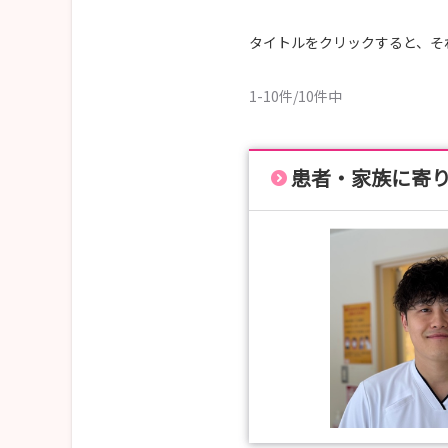
リージョナルランドマークストアというそうで「
地域の文化を世界に発信する店舗の総称」だそう
タイトルをクリックすると、そ
新釧路川を望む２階建てのスタバで店内には釧路管内
1-10件/10件中
天気のいい日にはテラス席から川を見ながらぼん
是非一度釧路へお越しください
患者・家族に寄
涼しさに驚きます！一度でも体験してみたい方は