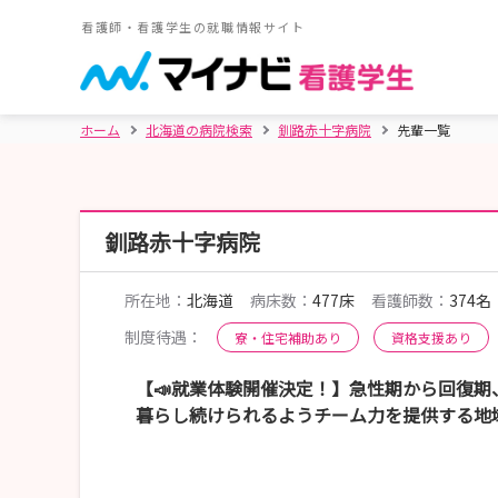
看護師・看護学生の就職情報サイト
ホーム
北海道の病院検索
釧路赤十字病院
先輩一覧
釧路赤十字病院
所在地：
北海道
病床数：
477床
看護師数：
374名
制度待遇：
寮・住宅補助あり
資格支援あり
【📣就業体験開催決定！】急性期から回復
暮らし続けられるようチーム力を提供する地