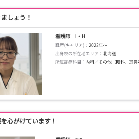
働きましょう！
看護師 I・H
職歴(キャリア)：
2022年〜
出身校の所在地エリア：
北海道
所属診療科目：
内科／その他（眼科、耳鼻
護を心がけています！