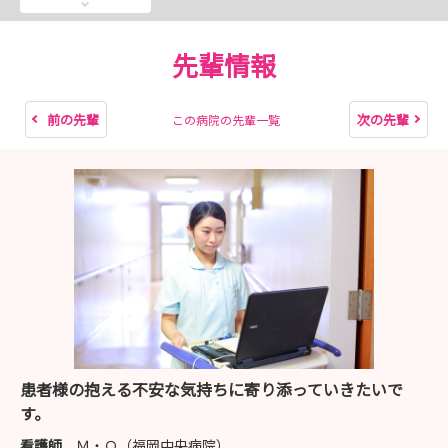
・最寄り駅への送迎あり
・交通費支給あり（法人規定内）
・先輩看護師との座談会あり
先輩情報
・軽食とドリンクを無料提供します
前の先輩
次の先輩
この病院の先輩一覧
説明会・見学会については、予約フォームからご応募お待
ちしております！
患者様の抱える不安な気持ちに寄り添っていきたいで
す。
看護師
Ｍ・Ｏ（福岡中央病院）