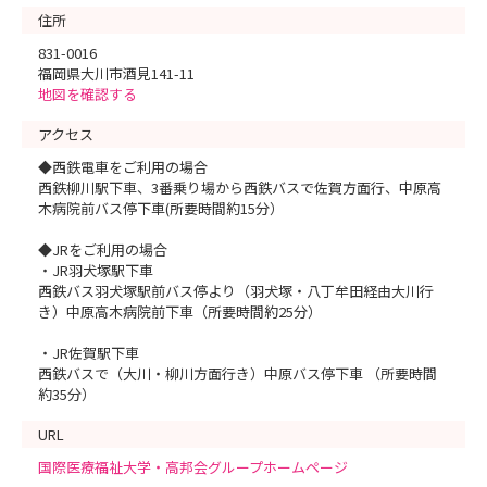
住所
831-0016
福岡県大川市酒見141-11
地図を確認する
アクセス
◆西鉄電車をご利用の場合
西鉄柳川駅下車、3番乗り場から西鉄バスで佐賀方面行、中原高
木病院前バス停下車(所要時間約15分）
◆JRをご利用の場合
・JR羽犬塚駅下車
西鉄バス羽犬塚駅前バス停より（羽犬塚・八丁牟田経由大川行
き）中原高木病院前下車（所要時間約25分）
・JR佐賀駅下車
西鉄バスで（大川・柳川方面行き）中原バス停下車 （所要時間
約35分）
URL
国際医療福祉大学・高邦会グループホームページ