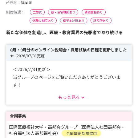
所在地：
福岡県
制度待遇：
二交代
寮・住宅補助あり
資格支援あり
退職金制度あり
奨学金制度あり
託児所あり
新たな価値を創造し、医療・教育業界の先駆者であり続ける
8月・9月分のオンライン説明会・採用試験の日程を更新しました
✨
(2026/07/31更新)
＜2026/7/31更新＞
当グループのページをご覧いただきありがとうございま
す！
もっと見る
新たに説明会・見学会の情報を更新いたしました。
【説明会】
合同募集
日程▸8月15日（土）、8月22日（土）
国際医療福祉大学・高邦会グループ（医療法人社団高邦会・
時間▸9：30～11：30
社会福祉法人高邦福祉会）
合同募集 採用窓口