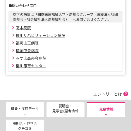
形式▸WEB開催
●問い合わせ窓口
開催内容▸グループ紹介、看護部説明（募集施設・教育体
以下の病院は「国際医療福祉大学・高邦会グループ（医療法人社団
制紹介）、先輩看護師とのWEBフリートーク 他
高邦会・社会福祉法人高邦福祉会）」へお問い合せください。
高木病院
オンラインでの実施ですので、自宅や学校からの参加が可
柳川リハビリテーション病院
能です♪
福岡山王病院
遠方にお住まいの方の参加も大歓迎です☺
福岡中央病院
みずま高邦会病院
柳川療育センター
その他、対面開催の施設見学会も受付しております。
見学会では「高木病院」「柳川リハビリテーション病院」
「柳川療育センター」の3施設をご案内します。
エントリーとは
【見学会】
日程▸8月8日（土）・9月12日（土）
説明会・
概要・採用データ
先輩情報
時間▸10：00～14：30
見学会/選考情報
形式▸対面開催
説明会・見学会
クチコミ