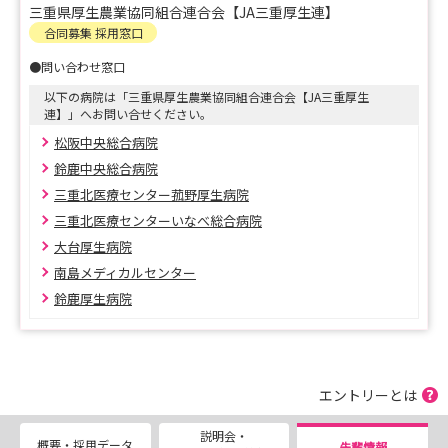
開催場所：JA三重ビル内
三重県厚生農業協同組合連合会【JA三重厚生連】
合同募集 採用窓口
配属場所・採用人数
●問い合わせ窓口
松阪中央総合病院40名
以下の病院は「三重県厚生農業協同組合連合会【JA三重厚生
鈴鹿中央総合病院40名
連】」へお問い合せください。
三重北医療センター菰野厚生病院
松阪中央総合病院
三重北医療センターいなべ総合病院
鈴鹿中央総合病院
計15名
三重北医療センター菰野厚生病院
大台厚生病 若干名
三重北医療センターいなべ総合病院
鈴鹿厚生病院 5名
大台厚生病院
南島メディカルセンター
応募方法
鈴鹿厚生病院
マイナビ「選考」及び本会ホームページ「採用情報」をご
参照ください
１．お申込みフォーム送信
２．応募書類送付
エントリーとは
３．適性検査受検
４．採用試験
説明会・
概要・採用データ
先輩情報