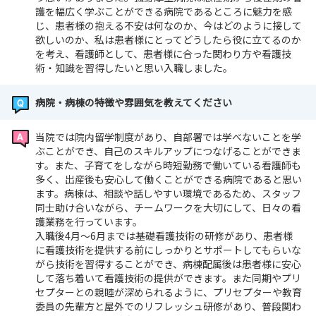
護を幅広く学ぶことができる病院であるところに魅力を感
じ、患者様の抱える不安は何なのか、今はどのように接して
欲しいのか、私は患者様にとってどうしたら役に立てるのか
を考え、看護師として、患者様に合った関わり方や看護技
術・知識を習得したいと思い入職しました。
病院・病棟の特徴や雰囲気を教えてください
当院では院内留学制度があり、自部署では学べないことを学
ぶことができ、自己のスキルアップにつなげることができま
す。また、子育てをしながら時短勤務で働いている看護師も
多く、出産後も安心して働くことができる病院であると思い
ます。病棟は、相談や話しやすい環境であるため、スタッフ
同士助け合いながら、チームワークを大切にして、日々の看
護業務を行っています。
入職後4月～6月までは基礎看護技術の研修があり、患者様
に看護技術を提供する前にしっかりとサポートしてもらいな
がら技術を習得することができ、病棟配属後は患者様に安心
して落ち着いて看護技術の提供ができます。また同期やプリ
セプターとの親睦が深められるように、プリセプターや教育
委員の先輩方と屋外でのリフレッシュ研修があり、普段関わ