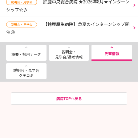
鈴鹿中央総合病院 ★2026年8月★インターン
説明会・見学会
シップ☆彡
【鈴鹿厚生病院】😍夏のインターンシップ開
説明会・見学会
催😘
説明会・
先輩情報
概要・採用データ
見学会/選考情報
説明会・見学会
クチコミ
病院TOPへ戻る