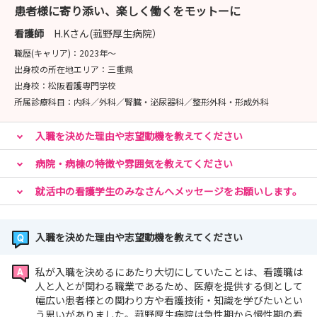
患者様に寄り添い、楽しく働くをモットーに
看護師
H.Kさん(菰野厚生病院）
職歴(キャリア)：
2023年〜
出身校の所在地エリア：
三重県
出身校：
松阪看護専門学校
所属診療科目：
内科／外科／腎臓・泌尿器科／整形外科・形成外科
入職を決めた理由や志望動機を教えてください
病院・病棟の特徴や雰囲気を教えてください
就活中の看護学生のみなさんへメッセージをお願いします。
入職を決めた理由や志望動機を教えてください
私が入職を決めるにあたり大切にしていたことは、看護職は
人と人とが関わる職業であるため、医療を提供する側として
幅広い患者様との関わり方や看護技術・知識を学びたいとい
う思いがありました。菰野厚生病院は急性期から慢性期の看