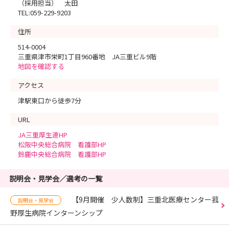
（採用担当） 太田
TEL:059-229-9203
住所
514-0004
三重県津市栄町1丁目960番地 JA三重ビル9階
地図を確認する
アクセス
津駅東口から徒歩7分
URL
JA三重厚生連HP
松阪中央総合病院 看護部HP
鈴鹿中央総合病院 看護部HP
説明会・見学会／選考の一覧
【9月開催 少人数制】三重北医療センター菰
説明会・見学会
野厚生病院インターンシップ