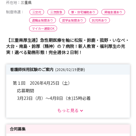
所在地：
三重県
制度待遇：
三交代
三次救急
寮・住宅補助あり
資格支援あり
退職金制度あり
奨学金制度あり
託児所あり
マイカー通勤OK
【三重県厚生連】急性期医療を軸に松阪・鈴鹿・菰野・いなべ・
大台・南島・鈴厚（精神）の７病院！新人教育・福利厚生の充
実！選べる勤務形態！完全週休２日制！
看護師採用試験のご案内
(2026/02/19更新)
第１回 2026年4月25日（土）
応募期間
3月23日（月）～4月8日（水)15時必着
第２回 2026年7月4日（土）
もっと見る
応募期間
6月1日（月）～6月17日（水)15時必着
合同募集