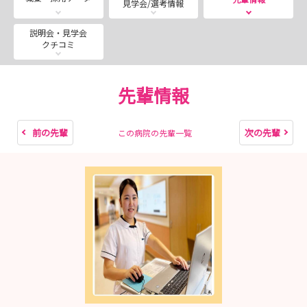
見学会/選考情報
内定
説明会・見学会
採用試験結果にて内定通知書をご本人宛に送付します
クチコミ
お問合せ先
三重県厚生農業業同組合連合会(三重県厚生連）
先輩情報
管理部 看護担当
☎059-229-9203
前の先輩
次の先輩
この病院の先輩一覧
✉hnb_kango＠miekosei.or.jp