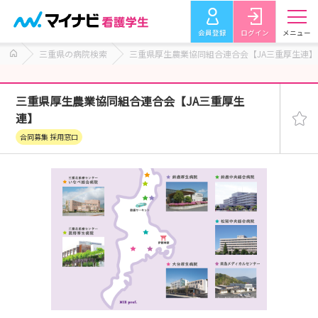
会員登録
ログイン
メニュー
三重県の病院検索
三重県厚生農業協同組合連合会【JA三重厚生連】
三重県厚生農業協同組合連合会【JA三重厚生
連】
合同募集 採用窓口