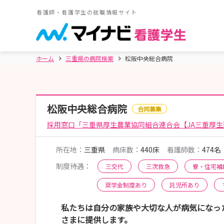
看護師・看護学生の就職情報サイト
ホーム
三重県の病院検索
松阪中央総合病院
松阪中央総合病院
合同募集
採用窓口「三重県厚生農業協同組合連合会【JA三重厚生
所在地：
三重県
病床数：
440床
看護師数：
474名
制度待遇：
三交代
三次救急
寮・住宅補
奨学金制度あり
託児所あり
私たちは自分の家族や大切な人が病気になっ
さまに提供します。