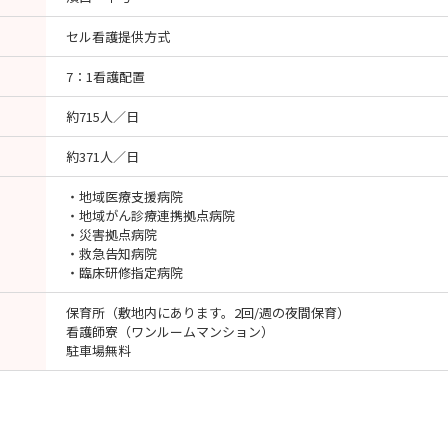
セル看護提供方式
7：1看護配置
約715人／日
約371人／日
・地域医療支援病院
・地域がん診療連携拠点病院
・災害拠点病院
・救急告知病院
・臨床研修指定病院
保育所（敷地内にあります。2回/週の夜間保育）
看護師寮（ワンルームマンション）
駐車場無料