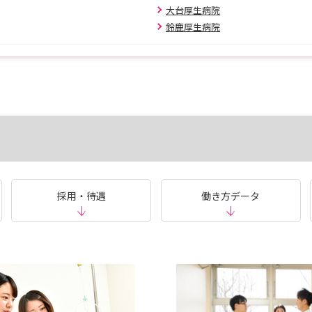
大台厚生病院
鈴鹿厚生病院
採用・待遇
働き方データ