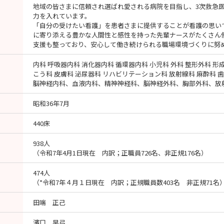
地域の皆さまに信頼され選ばれ愛される病院を目指し、3次救急
力を入れています。
「自分の受けたい看護」を患者さまに提供することが看護の思い
に寄り添える豊かな人間性と感性を持った先輩ナースがたくさん
支援も整っており、安心して働き続けられる職場環境づくりに努
内科 呼吸器内科 消化器内科 循環器内科 小児科 外科 整形外科 形
こう科 皮膚科 泌尿器科 リハビリテーション科 放射線科 麻酔科 
脳神経内科、血液内科、精神神経科、脳神経外科、胸部外科、放
昭和36年7月
440床
938人
（令和7年4月1日現在 内訳；正職員726名、非正規176名）
474人
（*令和7年４月１日現在 内訳；正規職員数403名 非正規71名
田端 正己
濱口 早弓