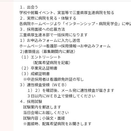
１．出会う
学校や就職イベント、実習等で三重県厚生連病院を知る
２．実際に病院を見る・体験する
各病院ホームページより「インターンシップ・病院見学会」に申
３．採用面接への応募方法
三重県厚生連本部で一括採用になります
１）お申込みフォームに入力し送信
ホームページ→看護部→採用情報→お申込みフォーム
２)書類提出（募集期間内に郵送）
（１）エントリーシート
（配属希望病院を記載）
（２）卒業見込証明書
（３）成績証明書
※中途採用者は看護師免許証の写し
３）適性検査受検（ＷＥＢ）
１）２）を確認後、メール宛に適性検査が届きます
３日以内にＷＥＢ上で受検してください
４．採用試験
試験案内を郵送します
当日会場にお越しください
試験内容；小論文・面接
※面接時、配属希望病院をお聞きします