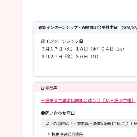
春期インターンシップ・WEB説明会受付中💓
(2026/0
🤗インターンシップ🏥
３月１７日（火）１８日（水）２４日（火）
３月２７日（金）３０日（月）
いずれも13：00～15：30
ご希望の１週間前までにお申し込みをお願いしま
🖥️WEB説明会🖥️
合同募集
３月７日（土）１１時～
三重県厚生農業協同組合連合会【JA三重厚生連】
※３月３日までにお申し込みをお願いします
●問い合わせ窓口
🩷お申込みはマイナビまたはホームページからお願
以下の病院は「三重県厚生農業協同組合連合会【J
私たちの看護を是非見に来てください！自信をもってお
鈴鹿中央総合病院