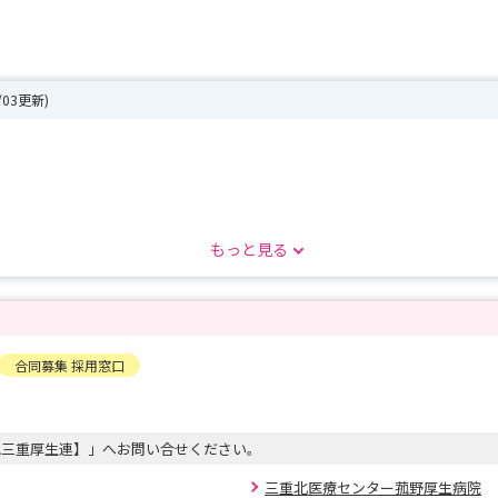
2/03更新)
もっと見る
す
合同募集 採用窓口
いします🩷
A三重厚生連】」へお問い合せください。
伝えします🙂‍↕️
三重北医療センター菰野厚生病院