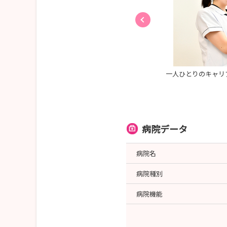
院大忘年会」 職員が仲のいい、アットホームな雰
一人ひとりのキャリ
の病院です！
病院データ
病院名
病院種別
病院機能