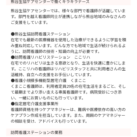
熊谷生協ケアセンターで働くキラキラナース
熊谷生協ケアセンターでは、様々な部門で看護師が活躍していま
す。部門を越え看護師同士が連携しながら熊谷地域のみなさんの
ご支援をしています。
●熊谷生協訪問看護ステーション
在宅でも最新の医療機器を使用した治療ができるように学習を積
み重ね対応しています。どんな方でも地域で生活が続けられるよ
うに、訪問看護師の技術・知識の向上が必要です。
●訪問看護リハビリステーション ここリハ
在宅でのリハビリは生きる意欲となり、生活を快適に豊かにしま
す。ここリハの看護師はリハビリスタッフと共に利用者さんの生
活維持、自立への支援をお手伝いしています。
●看護小規模多機能型居宅介護 くまここ
くまここ看護師は、利用者定員29名の在宅生活をまるごと、そし
て最期までより添い支える専属看護師です。病院受診につき添
い、一緒にお買いものにも行っています。
●指定居宅介護支援事業所
看護師資格を持つケアマネジャーは、難病や医療依存の高い方の
ケアプラン作成を担当しています。また、周囲のケアマネジャー
の相談を受け、アドバイスも行っています。
訪問看護ステーションの業務