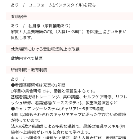
あり / ユニフォーム(パンツスタイル)を貸与
看護宿舎
あり / 独身寮（家賃補助あり）
家賃と共益費総額の8割（入職1～2年目）を医療生協さいたまが
負担します。
就業場所における受動喫煙防止の取組
敷地内すべて禁煙
研修制度・教育制度
あり /
●看護基礎研修は充実の3年間
1年目の集合研修では、講義と演習型中心です。
基礎看護技術トレーニング、集中講座、セルフケア研修、リフレ
ッシュ研修、看護過程(ケーススタディ)、多重課題演習など
●キャリアラダーシステム(キャリア1～5まで5段階)
4年目以降もそれぞれのキャリアアップに沿った学び合いの環境
が整っています。
法人の認定看護師による多彩な講義で、最新の知識やスキル(初
級者～上級者)がレベルに合わせて学べます。
キャリア2研修例：緩和ケア講座、新人支援者研修、看護研究講