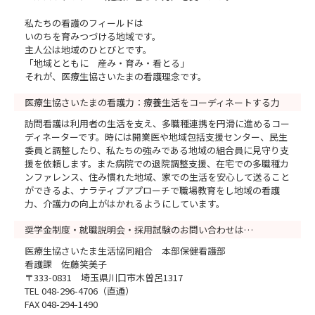
私たちの看護のフィールドは
いのちを育みつづける地域です。
主人公は地域のひとびとです。
「地域とともに 産み・育み・看とる」
それが、医療生協さいたまの看護理念です。
医療生協さいたまの看護力：療養生活をコーディネートする力
訪問看護は利用者の生活を支え、多職種連携を円滑に進めるコー
ディネーターです。時には開業医や地域包括支援センター、民生
委員と調整したり、私たちの強みである地域の組合員に見守り支
援を依頼します。また病院での退院調整支援、在宅での多職種カ
ンファレンス、住み慣れた地域、家での生活を安心して送ること
ができるよ、ナラティブアプローチで職場教育をし地域の看護
力、介護力の向上がはかれるようにしています。
奨学金制度・就職説明会・採用試験のお問い合わせは…
医療生協さいたま生活協同組合 本部保健看護部
看護課 佐藤笑美子
〒333-0831 埼玉県川口市木曽呂1317
TEL 048-296-4706（直通）
FAX 048-294-1490