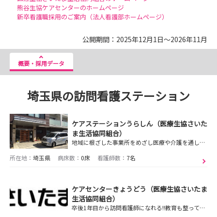
熊谷生協ケアセンターのホームページ
新卒看護職採用のご案内（法人看護部ホームページ）
公開期間：2025年12月1日～2026年11月
概要・採用データ
埼玉県の訪問看護ステーション
ケアステーションうらしん（医療生協さいた
ま生活協同組合）
地域に根ざした事業所をめざし医療や介護を通してつながりを大切に
所在地：
埼玉県
病床数：
0床
看護師数：
7名
ケアセンターきょうどう（医療生協さいたま
生活協同組合）
卒後1年目から訪問看護師になれる!!教育も整っています。看護体験受付中！