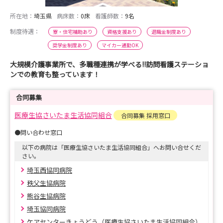
所在地：
埼玉県
病床数：
0床
看護師数：
9名
制度待遇：
寮・住宅補助あり
資格支援あり
退職金制度あり
奨学金制度あり
マイカー通勤OK
大規模介護事業所で、多職種連携が学べる!!訪問看護ステーショ
ンでの教育も整っています！
合同募集
医療生協さいたま生活協同組合
合同募集 採用窓口
●問い合わせ窓口
以下の病院は「医療生協さいたま生活協同組合」へお問い合せくだ
さい。
埼玉西協同病院
秩父生協病院
熊谷生協病院
埼玉協同病院
ケアセンターきょうどう（医療生協さいたま生活協同組合）