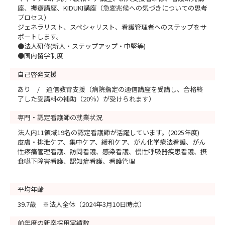
座、褥瘡講座、KIDUKI講座（急変兆候への気づきについての思考
プロセス）
ジェネラリスト、スペシャリスト、看護管理者へのステップをサ
ポートします。
●法人研修(新人・ステップアップ・中堅等)
●国内留学制度
自己啓発支援
あり / 通信教育支援（病院指定の通信講座を受講し、合格終
了した受講料の補助（20％）が受けられます）
専門・認定看護師の就業状況
法人内11領域19名の認定看護師が活躍しています。(2025年度)
皮膚・排泄ケア、集中ケア、緩和ケア、がん化学療法看護、がん
性疼痛管理看護、訪問看護、感染看護、慢性呼吸器疾患看護、摂
食嚥下障害看護、認知症看護、看護管理
平均年齢
39.7歳 ※法人全体（2024年3月10日時点）
前年度の新卒採用実績数