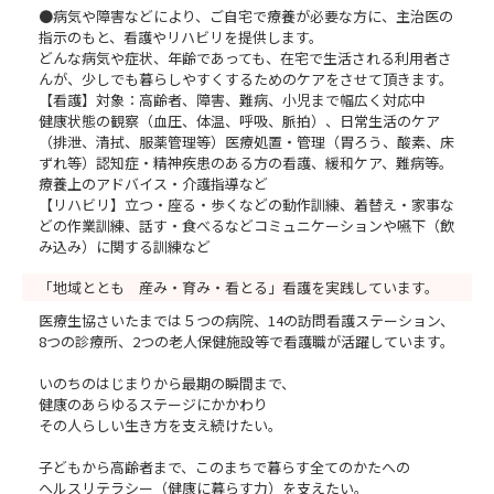
●病気や障害などにより、ご自宅で療養が必要な方に、主治医の
指示のもと、看護やリハビリを提供します。
どんな病気や症状、年齢であっても、在宅で生活される利用者さ
んが、少しでも暮らしやすくするためのケアをさせて頂きます。
【看護】対象：高齢者、障害、難病、小児まで幅広く対応中
健康状態の観察（血圧、体温、呼吸、脈拍）、日常生活のケア
（排泄、清拭、服薬管理等）医療処置・管理（胃ろう、酸素、床
ずれ等）認知症・精神疾患のある方の看護、緩和ケア、難病等。
療養上のアドバイス・介護指導など
【リハビリ】立つ・座る・歩くなどの動作訓練、着替え・家事な
どの作業訓練、話す・食べるなどコミュニケーションや嚥下（飲
み込み）に関する訓練など
「地域ととも 産み・育み・看とる」看護を実践しています。
医療生協さいたまでは５つの病院、14の訪問看護ステーション、
8つの診療所、2つの老人保健施設等で看護職が活躍しています。
いのちのはじまりから最期の瞬間まで、
健康のあらゆるステージにかかわり
その人らしい生き方を支え続けたい。
子どもから高齢者まで、このまちで暮らす全てのかたへの
ヘルスリテラシー（健康に暮らす力）を支えたい。