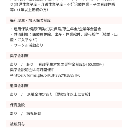
り(育児休業制度・介護休業制度・不妊治療休業・子の看護休暇
等)（1年以上勤務の方）
福利厚生・加入保険制度
・雇用保険/健康保険/労災保険/厚生年金/企業年金基金
・共済制度：医療費免除、出産・休業給付、慶弔給付（結婚・出
産・ご入学など）
・サークル活動あり
奨学金制度
あり / あり 看護学生対象の奨学金制度(月60,000円)
奨学金説明会は毎月開催中
⇒https://forms.gle/orKUP38ZYR1E85Tk6
退職金制度
あり / 退職金規定あり【勤続5年以上に支給】
保育施設
あり / 病児保育
被服貸与