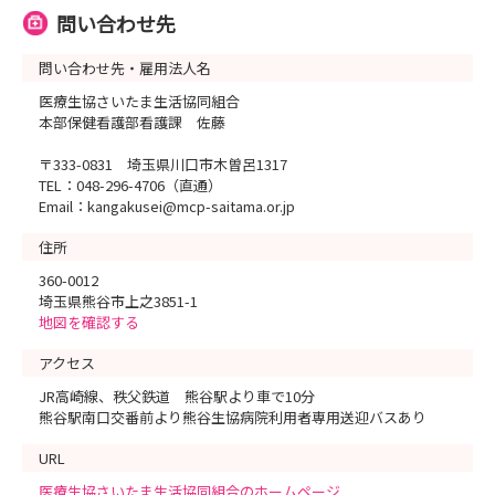
問い合わせ先
問い合わせ先・雇用法人名
医療生協さいたま生活協同組合
本部保健看護部看護課 佐藤
〒333-0831 埼玉県川口市木曽呂1317
TEL：048-296-4706（直通）
Email：kangakusei@mcp-saitama.or.jp
住所
360-0012
埼玉県熊谷市上之3851-1
地図を確認する
アクセス
JR高崎線、秩父鉄道 熊谷駅より車で10分
熊谷駅南口交番前より熊谷生協病院利用者専用送迎バスあり
URL
医療生協さいたま生活協同組合のホームページ