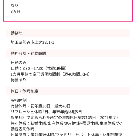
あり
3ヵ月
勤務地
埼玉県熊谷市上之3851-1
勤務形態・勤務時間
日勤のみ
日勤：8:30～17:30（休憩1時間）
1カ月単位の変形労働時間制（週40時間以内）
待機あり
休日・休暇制度
4週8休制
有給休暇：初年度10日 最大40日
リフレッシュ休暇4日、年末年始休暇5日
就業規則で定められた所定の年間休日総数105日（2021年度）
特別休暇：結婚休暇/出産休暇/忌引休暇/罹災休暇/生理休暇/永年
勤続表彰休暇
休業制度：産前産後休暇/ファミリーサポート休業・休暇制度あ