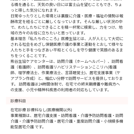
る橋を通ると、天気の良い日には富士山を望むこともでき、ちょ
っと得した気分になれます。
日常ゆったりとした環境とは裏腹に介護・医療・福祉の情勢は報
酬改定を経るごとに厳しくなっています。そんな厳しい状況の中
で、わたしたちにできることを精一杯常に模索し、力をつけ、地
域の方々のお役に立ちたいと思っています。
基本理念『私たちのこころ』医療生協とは、人が人として大切に
される社会をめざし保健医療介護の事業と運動をとおして様々な
人たちと手をつなぎあい平和とくらしを守り健康で笑顔のあるま
ちをつくることです。
熊谷生協ケアセンターは、訪問介護（ホームヘルパー）、訪問看
護（看護師）、訪問看護リハビリステーションここリハ(看護
師、理学療法士、作業療法士、言語聴覚士)、居宅支援事業（ケ
アプラン作成）と、幅広い分野で訪問サービスを提供しておりま
す。 訪問看護は24時間体制で、在宅での終末期療養や難病方へ
の支援、小児や精神科疾患の利用者の対応もしています。
診療科目
在宅診療 診療科なし(医療機関以外)
事業種類は、居宅介護支援・訪問看護・介護予防訪問看護・訪問
介護・介護予防訪問介護・居宅介護・重度訪問介護・小規模多機
能型居宅介護 です。