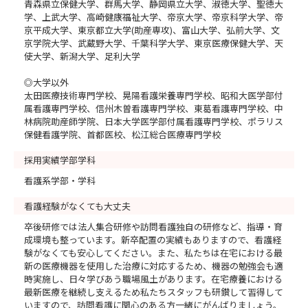
青森県立保健大学、群馬大学、静岡県立大学、淑徳大学、聖徳大
学、上武大学、高崎健康福祉大学、帝京大学、帝京科学大学、帝
京平成大学、東京都立大学(助産専攻)、富山大学、弘前大学、文
京学院大学、武蔵野大学、千葉科学大学、東京医療保健大学、天
使大学、新潟大学、足利大学
◎大学以外
太田医療技術専門学校、晃陽看護栄養専門学校、昭和大医学部付
属看護専門学校、信州木曽看護専門学校、東葛看護専門学校、中
林病院助産師学院、日本大学医学部付属看護専門学校、ポラリス
保健看護学院、首都医校、松江総合医療専門学校
採用実績学部学科
看護系学部・学科
看護経験がなくても大丈夫
卒後研修では法人集合研修や訪問看護独自の研修など、指導・育
成環境も整っています。新卒配置の実績もありますので、看護経
験がなくても安心してください。また、私たちは在宅における最
新の医療機器を使用した治療に対応するため、機器の勉強会も適
時実施し、日々学びあう職場風土があります。在宅療養における
最新医療を継続し支えるため私たちスタッフも研鑚して習得して
いますので、訪問看護に関心のある方一緒にがんばりましょう。