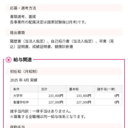
応募・選考方法
書類選考、面接
各事業所の配属決定は国家試験後(2月末)です。
提出書類
履歴書（当法人指定）、自己紹介書（当法人指定）、卒業（見
込）証明書、成績証明書、健康診断書
給与関連
初任給（月給制）
2025 年 4月 実績
条件
合計
基本給
諸手当(一律)
大学卒
233,400円
233,400円
0円
看護学校卒
227,000円
227,000円
0円
諸手当内訳：一律手当はありません。
※募集する全職種は同一給与体系となります。
夜勤手当