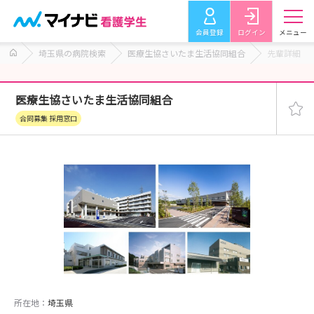
会員登録
ログイン
メニュー
埼玉県の病院検索
医療生協さいたま生活協同組合
先輩詳細
医療生協さいたま生活協同組合
合同募集 採用窓口
所在地：
埼玉県