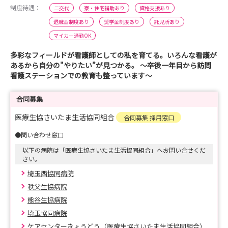
制度待遇：
二交代
寮・住宅補助あり
資格支援あり
退職金制度あり
奨学金制度あり
託児所あり
マイカー通勤OK
多彩なフィールドが看護師としての私を育てる。いろんな看護が
あるから自分の"やりたい”が見つかる。 ～卒後一年目から訪問
看護ステーションでの教育も整っています～
合同募集
医療生協さいたま生活協同組合
合同募集 採用窓口
●問い合わせ窓口
以下の病院は「医療生協さいたま生活協同組合」へお問い合せくだ
さい。
埼玉西協同病院
秩父生協病院
熊谷生協病院
埼玉協同病院
ケアセンターきょうどう（医療生協さいたま生活協同組合）