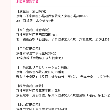
地図を確認する
【康生会 武田病院】
京都市下京区塩小路通西洞院東入東塩小路町841-5
JR「京都駅」より徒歩3分
【医仁会武田総合病院】
京都市伏見区石田森南町28-1
地下鉄東西線「石田駅」より徒歩2分／JR「六地蔵駅」より徒歩1
【宇治武田病院】
京都府宇治市宇治里尻36-26
JR奈良線「宇治駅」より徒歩3分
【十条武田リハビリテーション病院】
京都市南区吉祥院八反田町32番地
近鉄「十条駅」より西へ徒歩15分／市バス「千本十条」より徒歩
【稲荷山武田病院】
京都市伏見区深草正覚町27番地
京阪電車「鳥羽街道」駅東へ徒歩5分／JR奈良線「稲荷」駅北へ徒
【北山武田病院】
京都市北区上賀茂岩ケ垣内町99番地