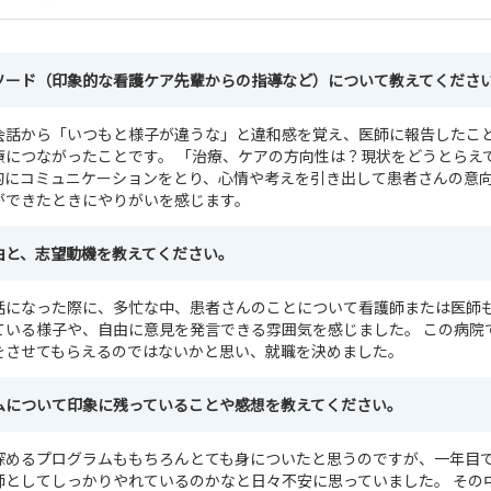
ソード（印象的な看護ケア先輩からの指導など）について教えてくださ
会話から「いつもと様子が違うな」と違和感を覚え、医師に報告したこ
療につながったことです。 「治療、ケアの方向性は？現状をどうとらえ
的にコミュニケーションをとり、心情や考えを引き出して患者さんの意
ができたときにやりがいを感じます。
由と、志望動機を教えてください。
話になった際に、多忙な中、患者さんのことについて看護師または医師
ている様子や、自由に意見を発言できる雰囲気を感じました。 この病院
をさせてもらえるのではないかと思い、就職を決めました。
ムについて印象に残っていることや感想を教えてください。
深めるプログラムももちろんとても身についたと思うのですが、一年目
師としてしっかりやれているのかなと日々不安に思っていました。 その