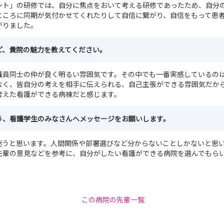
ント」の研修では、自分に焦点をおいて考える研修であったため、自分の
ところに同期が気付かせてくれたりして自信に繋がり、自信をもって患
がりました。
ど、貴院の魅力を教えてください。
職員同士の仲が良く明るい雰囲気です。その中でも一番実感しているの
なく、皆自分の考えを相手に伝えられる、自己主張ができる雰囲気だか
考えた看護ができる病棟だと感じます。
う、看護学生のみなさんへメッセージをお願いします。
迷うと思います。人間関係や部署選びなど分からないことしかないと思
先輩の意見などを参考に、自分がしたい看護ができる病院を選んでもら
この病院の先輩一覧