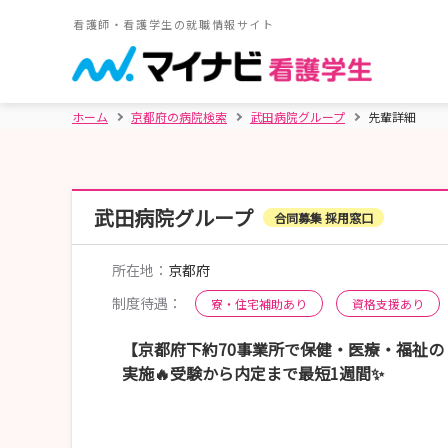
看護師・看護学生の就職情報サイト
ホーム
京都府の病院検索
武田病院グループ
先輩詳細
武田病院グループ
合同募集 採用窓口
所在地：
京都府
制度待遇：
寮・住宅補助あり
資格支援あり
【京都府下約70事業所で保健・医療・福祉
実施🔥受験から内定まで最短1週間✨