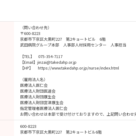
（問い合わせ先）
〒600-8223
京都市下京区大黒町227 第2キョートビル 6階
武田病院グループ本部 人事部人材採用センター 人事担当
【TEL】 075-354-7117
【Email】jinzai@takedahp.or.jp
【HP】 https://www.takedahp.or.jp/nurse/index.html
（雇用法人名）
医療法人医仁会
医療法人財団医道会
医療法人財団康生会
医療法人財団宮津康生会
指定管理者医療法人医仁会
お問い合わせは本部で受け付けておりますので、上記問い合わせ
600-8223
京都市下京区大黒町227 第2キョートビル6階