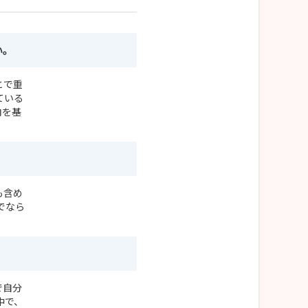
い。
とで重
ている
向を基
も含め
でなら
で自分
中で、