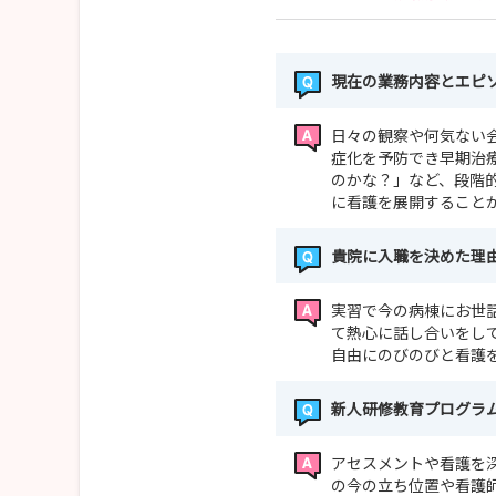
現在の業務内容とエピ
日々の観察や何気ない
症化を予防でき早期治
のかな？」など、段階
に看護を展開すること
貴院に入職を決めた理
実習で今の病棟にお世
て熱心に話し合いをし
自由にのびのびと看護
新人研修教育プログラ
アセスメントや看護を
の今の立ち位置や看護