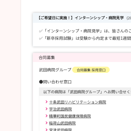
【ご希望日に実施！】インターンシップ・病院見学
(2
✅「インターンシップ・病院見学」は、皆さんの
✅「新卒採用試験」は受験から内定まで最短1週
合同募集
武田病院グループ
合同募集 採用窓口
●問い合わせ窓口
以下の病院は「武田病院グループ」へお問い合せく
十条武田リハビリテーション病院
宇治武田病院
精華町国民健康保険病院
稲荷山武田病院
宮津武田病院