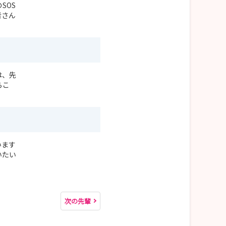
SOS
者さん
は、先
らこ
います
いたい
次の先輩