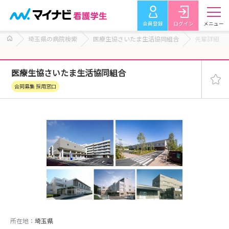
会員登録
ログイン
メニュー
埼玉県の病院検索
医療生協さいたま生活協同組合
先輩詳細
医療生協さいたま生活協同組合
合同募集 採用窓口
所在地：
埼玉県