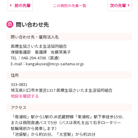
前の先輩
次の先輩
この病院の先輩一覧
問い合わせ先
問い合わせ先・雇用法人名
医療生協さいたま生活協同組合
保健看護部 看護課 佐藤笑美子
TEL：048-294-4706（直通）
E-mail：kangakusei@mcp-saitama.or.jp
住所
333-0831
埼玉県川口市木曽呂1317 医療生協さいたま生活協同組合
地図を確認する
アクセス
「南浦和」駅から1駅のJR武蔵野線「東浦和」駅下車徒歩15分、
または病院直通バスで5分（バスは改札を出て右手ロータリー
駐輪場前から発車します）
「池袋駅」から約35分、「大宮駅」から約25分