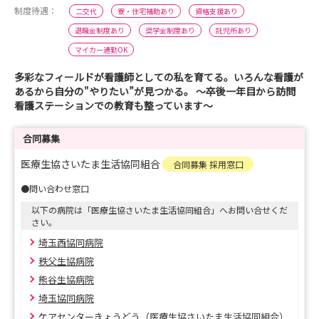
制度待遇：
二交代
寮・住宅補助あり
資格支援あり
退職金制度あり
奨学金制度あり
託児所あり
マイカー通勤OK
多彩なフィールドが看護師としての私を育てる。いろんな看護が
あるから自分の"やりたい”が見つかる。 ～卒後一年目から訪問
看護ステーションでの教育も整っています～
合同募集
医療生協さいたま生活協同組合
合同募集 採用窓口
●問い合わせ窓口
以下の病院は「医療生協さいたま生活協同組合」へお問い合せくだ
さい。
埼玉西協同病院
秩父生協病院
熊谷生協病院
埼玉協同病院
ケアセンターきょうどう（医療生協さいたま生活協同組合）