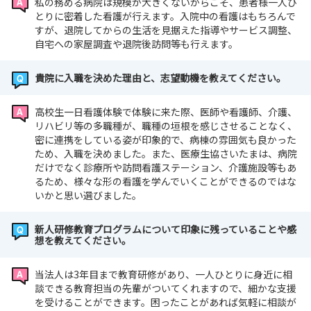
私の務める病院は規模が大きくないからこそ、患者様一人ひ
とりに密着した看護が行えます。入院中の看護はもちろんで
すが、退院してからの生活を見据えた指導やサービス調整、
自宅への家屋調査や退院後訪問等も行えます。
貴院に入職を決めた理由と、志望動機を教えてください。
高校生一日看護体験で体験に来た際、医師や看護師、介護、
リハビリ等の多職種が、職種の垣根を感じさせることなく、
密に連携をしている姿が印象的で、病棟の雰囲気も良かった
ため、入職を決めました。また、医療生協さいたまは、病院
だけでなく診療所や訪問看護ステーション、介護施設等もあ
るため、様々な形の看護を学んでいくことができるのではな
いかと思い選びました。
新人研修教育プログラムについて印象に残っていることや感
想を教えてください。
当法人は3年目まで教育研修があり、一人ひとりに身近に相
談できる教育担当の先輩がついてくれますので、細かな支援
を受けることができます。困ったことがあれば気軽に相談が