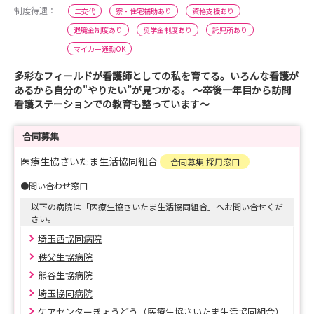
制度待遇：
二交代
寮・住宅補助あり
資格支援あり
退職金制度あり
奨学金制度あり
託児所あり
マイカー通勤OK
多彩なフィールドが看護師としての私を育てる。いろんな看護が
あるから自分の"やりたい”が見つかる。 ～卒後一年目から訪問
看護ステーションでの教育も整っています～
合同募集
医療生協さいたま生活協同組合
合同募集 採用窓口
●問い合わせ窓口
以下の病院は「医療生協さいたま生活協同組合」へお問い合せくだ
さい。
埼玉西協同病院
秩父生協病院
熊谷生協病院
埼玉協同病院
ケアセンターきょうどう（医療生協さいたま生活協同組合）