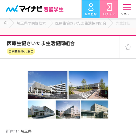
会員登録
ログイン
メニュー
埼玉県の病院検索
医療生協さいたま生活協同組合
先輩詳細
医療生協さいたま生活協同組合
合同募集 採用窓口
所在地：
埼玉県