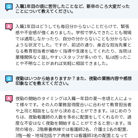
入職1年目の頃に苦労したことなど、新卒のころ大変だった
ことについて教えてください。
入職1年目はどうしても毎日分からないことだらけで、緊張
感や不安感が強くありました。学校で学んできたことも現場
では通用しなかったり、自分の分からないことも分からない
ような状況でした。ですが、前述の通り、身近な担当先輩と
なる教育担当者が細かく指導や支援をしてくれたり、当院は
業種関係なく話しやすいスタッフが多いので、私は困ったこ
とや不明なことがあれば気軽に相談できました。
夜勤はいつから始まりますか？また、夜勤の業務内容や感想
印象などを教えてください。
夜勤の開始のタイミングは入職一年目の夏～冬頃と人によっ
て様々です。その人の業務習得度合いに合わせて教育担当者
や上司と相談をしながら決めることができます。はじめのう
ちは、夜勤看護師の人数を多めに配置をしてくれるので、過
度な不安はなく夜勤を開始することができると思います。当
院の場合、2階療養病棟では看護師2名、介護士1名の配置、
3階一般・地域包括ケア病棟では看護師3名の配置となって