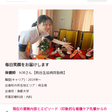
毎日笑顔をお届けします
保健師
H.Mさん【熊谷生協病院勤務】
職歴(キャリア)：
2019年〜
出身校の所在地エリア：
埼玉県
出身校：
東都大学
所属診療科目：
内科
現在の業務内容とエピソード（印象的な看護ケア先輩からの