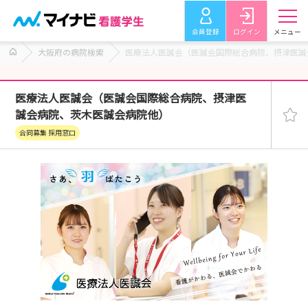
会員登録
ログイン
メニュー
大阪府の病院検索
医療法人医誠会（医誠会国際総合病院、摂津医誠
医療法人医誠会（医誠会国際総合病院、摂津医
誠会病院、茨木医誠会病院他）
合同募集 採用窓口