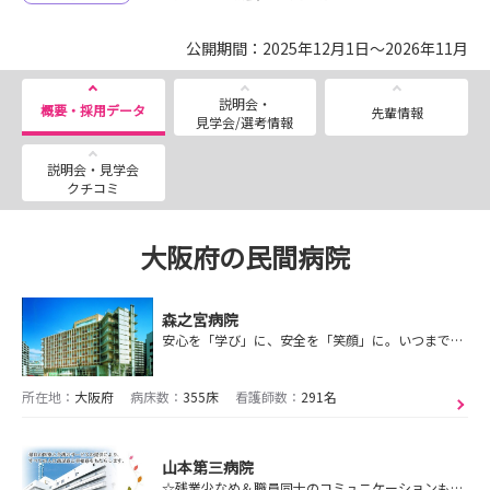
公開期間：2025年12月1日～2026年11月
説明会・
概要・採用データ
先輩情報
見学会/選考情報
説明会・見学会
クチコミ
大阪府の民間病院
森之宮病院
安心を「学び」に、安全を「笑顔」に。いつまでも信頼される病院へ。
所在地：
大阪府
病床数：
355床
看護師数：
291名
山本第三病院
☆残業少なめ＆職員同士のコミュニケーションも良好です！！そんな山本第三病院であなたも一緒に働いてみませんか♪♪ 病院説明会・見学会、採用選考受付中です！！