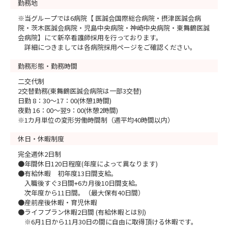
勤務地
※当グループでは6病院【 医誠会国際総合病院・摂津医誠会病
院・茨木医誠会病院・児島中央病院・神崎中央病院・東舞鶴医誠
会病院】にて新卒看護師採用を行っております。
詳細につきましては各病院採用ページをご確認ください。
勤務形態・勤務時間
二交代制
2交替勤務(東舞鶴医誠会病院は一部3交替)
日勤 8：30～17：00(休憩1時間)
夜勤 16：00～翌9：00(休憩2時間)
※1カ月単位の変形労働時間制（週平均40時間以内）
休日・休暇制度
完全週休2日制
●年間休日120日程度(年度によって異なります)
●有給休暇 初年度13日間支給。
入職後すぐ3日間+6カ月後10日間支給。
次年度から11日間。（最大保有40日間）
●産前産後休暇・育児休暇
●ライフプラン休暇2日間 (有給休暇とは別)
※6月1日から11月30日の間に自由に取得頂ける休暇です。