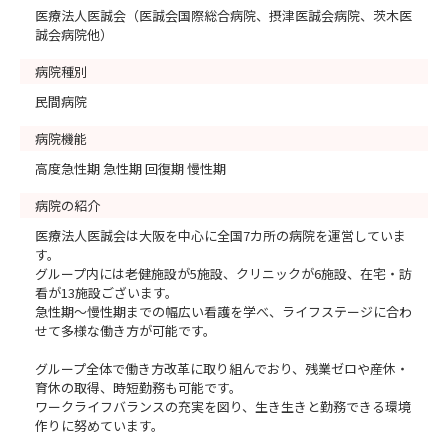
医療法人医誠会（医誠会国際総合病院、摂津医誠会病院、茨木医
誠会病院他）
病院種別
民間病院
病院機能
高度急性期 急性期 回復期 慢性期
病院の紹介
医療法人医誠会は大阪を中心に全国7カ所の病院を運営していま
す。
グループ内には老健施設が5施設、クリニックが6施設、在宅・訪
看が13施設ございます。
急性期～慢性期までの幅広い看護を学べ、ライフステージに合わ
せて多様な働き方が可能です。
グループ全体で働き方改革に取り組んでおり、残業ゼロや産休・
育休の取得、時短勤務も可能です。
ワークライフバランスの充実を図り、生き生きと勤務できる環境
作りに努めています。