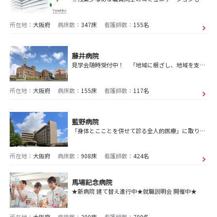
所在地：
大阪府
病床数：
347床
看護師数：
155名
藤井病院
見学会随時受付中！ 「地域に根ざし、地域を支える」という法人理念のもと、患者さんに寄り添った看護を展開しています
所在地：
大阪府
病床数：
155床
看護師数：
117名
藍野病院
「身体とこことを併せて診る全人的医療」に取り組んでいるケアミックス病院
所在地：
大阪府
病床数：
908床
看護師数：
424名
馬場記念病院
★新病院 建て替え進行中★就職説明会 開催中★
所在地：
大阪府
病床数：
300床
看護師数：
700名