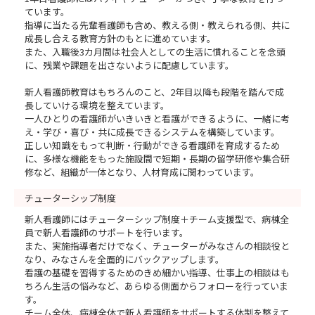
ています。
指導に当たる先輩看護師も含め、教える側・教えられる側、共に
成長し合える教育方針のもとに進めています。
また、入職後3カ月間は社会人としての生活に慣れることを念頭
に、残業や課題を出さないように配慮しています。
新人看護師教育はもちろんのこと、2年目以降も段階を踏んで成
長していける環境を整えています。
一人ひとりの看護師がいきいきと看護ができるように、一緒に考
え・学び・喜び・共に成長できるシステムを構築しています。
正しい知識をもって判断・行動ができる看護師を育成するため
に、多様な機能をもった施設間で短期・長期の留学研修や集合研
修など、組織が一体となり、人材育成に関わっています。
チューターシップ制度
新人看護師にはチューターシップ制度＋チーム支援型で、病棟全
員で新人看護師のサポートを行います。
また、実施指導者だけでなく、チューターがみなさんの相談役と
なり、みなさんを全面的にバックアップします。
看護の基礎を習得するためのきめ細かい指導、仕事上の相談はも
ちろん生活の悩みなど、あらゆる側面からフォローを行っていま
す。
チーム全体、病棟全体で新人看護師をサポートする体制を整えて