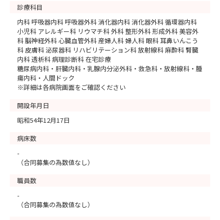
診療科目
内科 呼吸器内科 呼吸器外科 消化器内科 消化器外科 循環器内科
小児科 アレルギー科 リウマチ科 外科 整形外科 形成外科 美容外
科 脳神経外科 心臓血管外科 産婦人科 婦人科 眼科 耳鼻いんこう
科 皮膚科 泌尿器科 リハビリテーション科 放射線科 麻酔科 腎臓
内科 透析科 病理診断科 在宅診療
糖尿病内科・肝臓内科・乳腺内分泌外科・救急科・放射線科・腫
瘍内科・人間ドック
※詳細は各病院画面をご確認ください
開設年月日
昭和54年12月17日
病床数
-
（合同募集の為数値なし）
職員数
-
（合同募集の為数値なし）