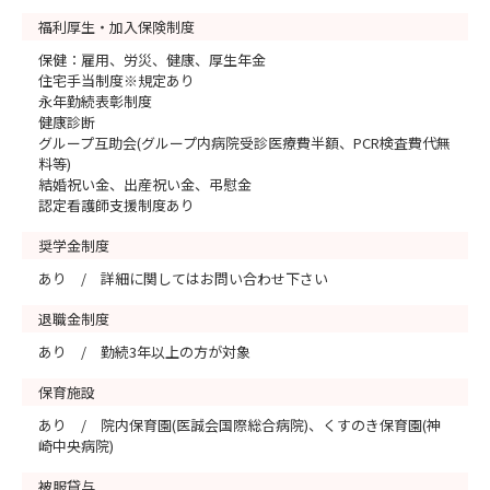
福利厚生・加入保険制度
保健：雇用、労災、健康、厚生年金
住宅手当制度※規定あり
永年勤続表彰制度
健康診断
グループ互助会(グループ内病院受診医療費半額、PCR検査費代無
料等)
結婚祝い金、出産祝い金、弔慰金
認定看護師支援制度あり
奨学金制度
あり / 詳細に関してはお問い合わせ下さい
退職金制度
あり / 勤続3年以上の方が対象
保育施設
あり / 院内保育園(医誠会国際総合病院)、くすのき保育園(神
崎中央病院)
被服貸与