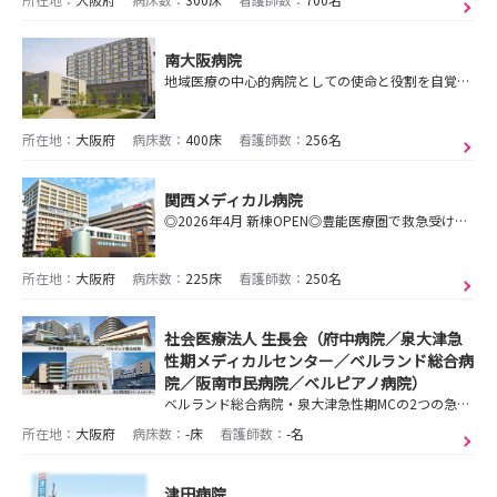
南大阪病院
地域医療の中心的病院としての使命と役割を自覚し、地域の皆様と社会のニーズに対応できる看護を実践します。
所在地：
大阪府
病床数：
400床
看護師数：
256名
関西メディカル病院
◎2026年4月 新棟OPEN◎豊能医療圏で救急受け入れ件数トップクラス！教育に力を入れており、新卒でも安心してスキルアップできる環境を整えています！
所在地：
大阪府
病床数：
225床
看護師数：
250名
社会医療法人 生長会（府中病院／泉大津急
性期メディカルセンター／ベルランド総合病
院／阪南市民病院／ベルピアノ病院）
ベルランド総合病院・泉大津急性期MCの2つの急性期総合病院を中核として、保健・医療・福祉を統合したトータルヘルスケアサービスを展開し、地域に貢献しています！
所在地：
大阪府
病床数：
-床
看護師数：
-名
津田病院