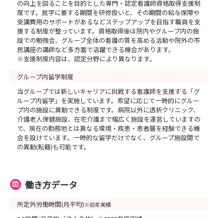
の向上を図ることを目的とした専門・認定看護師資格取得支援制
度です。就学に要する期間を研修扱いと、その期間の給与保障や
受講費用のサポートがあるなどステップアップを目指す職員を支
援する制度が整っています。資格取得後は院内やグループ内の施
設での勉強会、グループ全体の看護の質を高める活動や院外の市
民講座の講師など多方面で活躍できる機会があります。
※支援制度内容は、認定分野により異なります。
グループ内留学制度
当グループでは新しいキャリアに挑戦する看護師を支援する「グ
ループ内留学」を実施しています。希望に応じて一時的にグルー
プ内の施設に異動できる制度です。病院以外に透析クリニック、
介護老人保健施設、在宅介護まで幅広く施設を運営していますの
で、現在の勤務地とは異なる環境・疾患・患者層を経験できる機
会を設けています。一時的な留学だけでなく、グループ施設間で
の異動(転籍)も可能です。
働き方データ
所定外労働時間(月平均)
※前年実績