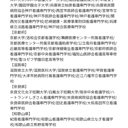
大学/園田学園女子大学/兵庫県立柏原看護専門学校/兵庫県民間
病院協会神戸看護専門学校/西宮市医師会看護専門学校/宝塚市立
看護専門学校/神戸市医師会看護専門学校/神戸看護専門学校/関
西労災看護専門学校/尼崎健康・医療事業財団看護専門学校/兵庫
県立淡路看護専門学校/神戸総合医療専門学校
【京都府】
京都大学/洛和会京都看護学校/舞鶴医療センター附属看護学校/
京都医療センター附属京都看護助産学校/公立南丹看護専門学校/
近畿高等看護専門学校/京都保健衛生看護専門学校/京都府医師会
看護専門学校/京都中央看護専門学校/福知山医師会看護高等専修
学校/聖ヨゼフ学園日星高等学校
【滋賀県】
滋賀県立大学/滋賀医科大学/滋賀県立看護専門学校/甲賀看護専
門学校/大津市民病院付属看護専門学校/近江八幡市立看護専門学
校
【奈良県】
奈良文化女子短期大学/白鳳女子短期大学/阪奈中央看護学校/ハ
ートランドしぎさん看護専門学校/奈良県病院協会看護専門学校/
奈良県医師会看護専門学校/田北看護専門学校/大和高田市立看護
専門学校
【和歌山県】
紀南看護専門学校/和歌山看護専門学校/和歌山県立なぎ看護学
校/和歌山県立熊野高等学校