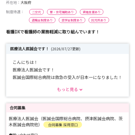
所在地：
大阪府
制度待遇：
二交代
寮・住宅補助あり
資格支援あり
退職金制度あり
奨学金制度あり
託児所あり
看護DXで看護師の業務軽減に取り組んでいます！
医療法人医誠会です！
(2026/07/27更新)
こんにちは！
医療法人医誠会です！
医誠会国際総合病院は救急の受入が日本一になりました！
全国トップクラスの救急で働いてみませんか？
もっと見る
業務の自動化・効率化、AIの活用など医療DXに力を入れ
ています。
忙しい中でも職員の働きやすさを追求しています。
合同募集
見学会・説明会も毎月開催しています。
医療法人医誠会（医誠会国際総合病院、摂津医誠会病院、茨
是非一度ご参加ください！
木医誠会病院他）
合同募集 採用窓口
●問い合わせ窓口