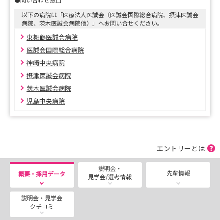
また、2027年卒新卒看護師採用選考も引き続き行ってお
以下の病院は「医療法人医誠会（医誠会国際総合病院、摂津医誠会
ります。
病院、茨木医誠会病院他）」へお問い合せください。
ご応募ください！
東舞鶴医誠会病院
医誠会国際総合病院
神崎中央病院
摂津医誠会病院
茨木医誠会病院
児島中央病院
エントリーとは
説明会・
先輩情報
概要・採用データ
見学会/選考情報
説明会・見学会
クチコミ