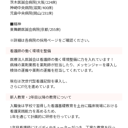
茨木医誠会病院(大阪/224床)
神崎中央病院(滋賀/400床)
児島中央病院(岡山/231床)
■精神
東舞鶴医誠会病院(京都/255床)
※詳細は各病院の採用ページをご確認ください。
看護師の働く環境を整備
医療法人医誠会は看護師の働く環境整備に力を入れています！
病棟の薬剤業務を薬剤師が担当したり、メッセンジャーを導入し
検体の運搬や薬剤の運搬を担当してくれています。
現在は次世代型看護記録を導入し、
さらにIT化を進めています。
新人教育・2年目以降の教育について
入職後は学校で習得した看護基礎教育を土台に臨床現場における
看護実践能力を高めるため、
1年を通じて計画的に研修を行っています。
1年目看護師にはバディやチューターがつき、丁寧な教育を行っ