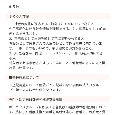
他多数
求める人材像
1．社会の変化に適応でき、前向きにチャレンジできる人
少子高齢化に伴う社会情勢を理解できること。変革に対して前向
き対応できること。
2．専門職として生涯を通して学ぶ姿勢がもてる人
看護師として患者さんの人生のひとつである疾患に向き合いま
す。一歩一歩でもいいので、学ぶ姿勢と努力があること。
3．人(患者さん、同僚、チームメンバー、一般人)を大切にでき
る人
対象者である患者さんはもちろんのこと、他職種の多くの人と関
わるお仕事です。
■各種待遇について
※上記待遇において病院ごとに記載のない項目は法人（グルー
プ）統一または合計値となります。
専門・認定看護師資格取得支援制度
ホロニクスグループに所属する各施設の看護師の看護分野におい
て、熟練した看護技術と知識を実践修得し、看護ケアの拡大と質