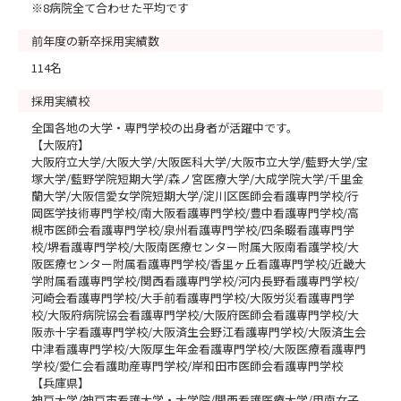
※8病院全て合わせた平均です
前年度の新卒採用実績数
114名
採用実績校
全国各地の大学・専門学校の出身者が活躍中です。
【大阪府】
大阪府立大学/大阪大学/大阪医科大学/大阪市立大学/藍野大学/宝
塚大学/藍野学院短期大学/森ノ宮医療大学/大成学院大学/千里金
蘭大学/大阪信愛女学院短期大学/淀川区医師会看護専門学校/行
岡医学技術専門学校/南大阪看護専門学校/豊中看護専門学校/高
槻市医師会看護専門学校/泉州看護専門学校/四条畷看護専門学
校/堺看護専門学校/大阪南医療センター附属大阪南看護学校/大
阪医療センター附属看護専門学校/香里ヶ丘看護専門学校/近畿大
学附属看護専門学校/関西看護専門学校/河内長野看護専門学校/
河崎会看護専門学校/大手前看護専門学校/大阪労災看護専門学
校/大阪府病院協会看護専門学校/大阪府医師会看護専門学校/大
阪赤十字看護専門学校/大阪済生会野江看護専門学校/大阪済生会
中津看護専門学校/大阪厚生年金看護専門学校/大阪医療看護専門
学校/愛仁会看護助産専門学校/岸和田市医師会看護専門学校
【兵庫県】
神戸大学/神戸市看護大学・大学院/関西看護医療大学/甲南女子