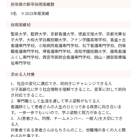
前年度の新卒採用実績数
5名 ※2023年度実績
採用実績校
聖泉大学、藍野大学、京都看護大学、徳島文理大学、京都光華女
子大学、大和大学白鳳短期大学、アナン学園高等学校、香里ヶ丘
看護専門学校、小阪病院看護専門学校、松下看護専門学校、四條
畷看護専門学校、堺看護専門学校、高知学園短期大学、龍馬看護
ふくし専門学校、西宮市医師会看護専門学校、岡山・建部医療福
祉専門学校
求める人材像
1．社会の変化に適応でき、前向きにチャレンジできる人
少子高齢化に伴う社会情勢を理解できること。変革に対して前向
き対応できること。
2．専門職として生涯を通して学ぶ姿勢がもてる人
看護師として患者さんの人生のひとつである疾患に向き合いま
す。一歩一歩でもいいので、学ぶ姿勢と努力があること。
3．人(患者さん、同僚、チームメンバー、一般人)を大切にでき
る人
対象者である患者さんはもちろんのこと、他職種の多くの人と関
わるお仕事です。