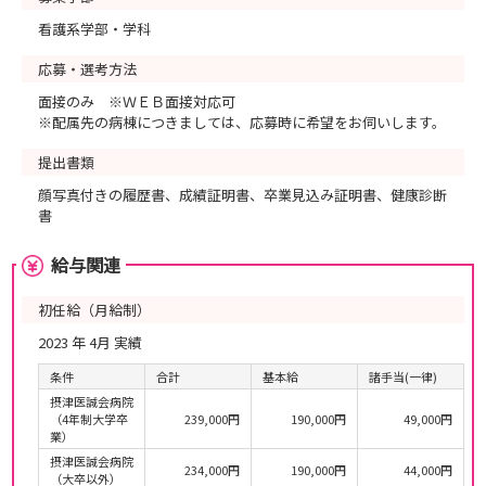
看護系学部・学科
応募・選考方法
面接のみ ※ＷＥＢ面接対応可
※配属先の病棟につきましては、応募時に希望をお伺いします。
提出書類
顔写真付きの履歴書、成績証明書、卒業見込み証明書、健康診断
書
給与関連
初任給（月給制）
2023 年 4月 実績
条件
合計
基本給
諸手当(一律)
摂津医誠会病院
（4年制大学卒
239,000円
190,000円
49,000円
業）
摂津医誠会病院
234,000円
190,000円
44,000円
（大卒以外）