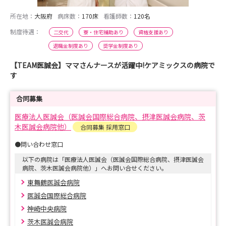
所在地：
大阪府
病床数：
170床
看護師数：
120名
制度待遇：
二交代
寮・住宅補助あり
資格支援あり
退職金制度あり
奨学金制度あり
【TEAM医誠会】ママさんナースが活躍中!ケアミックスの病院で
す
合同募集
医療法人医誠会（医誠会国際総合病院、摂津医誠会病院、茨
木医誠会病院他）
合同募集 採用窓口
●問い合わせ窓口
以下の病院は「医療法人医誠会（医誠会国際総合病院、摂津医誠会
病院、茨木医誠会病院他）」へお問い合せください。
東舞鶴医誠会病院
医誠会国際総合病院
神崎中央病院
茨木医誠会病院