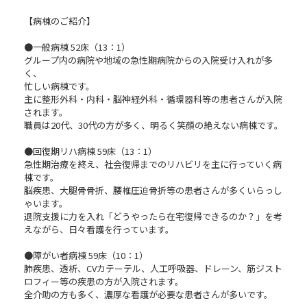
【病棟のご紹介】
●一般病棟 52床（13：1）
グループ内の病院や地域の急性期病院からの入院受け入れが多
く、
忙しい病棟です。
主に整形外科・内科・脳神経外科・循環器科等の患者さんが入院
されます。
職員は20代、30代の方が多く、明るく笑顔の絶えない病棟です。
●回復期リハ病棟 59床（13：1）
急性期治療を終え、社会復帰までのリハビリを主に行っていく病
棟です。
脳疾患、大腿骨骨折、腰椎圧迫骨折等の患者さんが多くいらっし
ゃいます。
退院支援に力を入れ「どうやったら在宅復帰できるのか？」を考
えながら、日々看護を行っています。
●障がい者病棟 59床（10：1）
肺疾患、透析、CVカテーテル、人工呼吸器、ドレーン、筋ジスト
ロフィー等の疾患の方が入院されます。
全介助の方も多く、濃厚な看護が必要な患者さんが多いです。