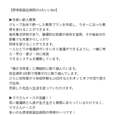
【摂津医誠会病院の3大いいね!!】
▶手厚い新人教育
グループ全体で統一した教育プランを作成し、ラダーに沿った教
育を受けることができます。
毎月集合研修があり、基礎的な知識や技術を習得。その後自分の
部署でも先輩からしっかり
研修を受けることができます。
一人ひとりの看護師がいきいきと看護ができるように、一緒に考
え・学び・喜び・共に成長
できるシステムを構築しています。
「働き方改革」に積極的に取り組んでいます。
完全週休2日制で残業ゼロに取り組んでします。
さらに初年度から有給休暇も13日付与されオンとオフの切り替え
が出来、
充実した社会人生活を送っていただけます。
▶ママさんナースが活躍！！
若い看護師さん達が生き生きと業務にあたっているだけでなく、
ママさんナースが
多いのも摂津医誠会病院の特徴の一つです！