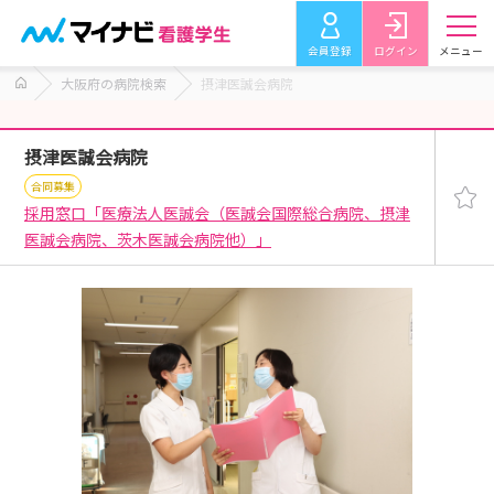
会員登録
ログイン
メニュー
大阪府の病院検索
摂津医誠会病院
摂津医誠会病院
合同募集
採用窓口「医療法人医誠会（医誠会国際総合病院、摂津
医誠会病院、茨木医誠会病院他）」