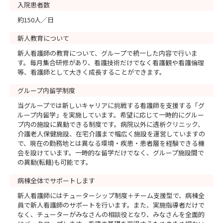
入院患者数
約150人／日
新人教育について
新人看護師の教育について、グループで統一した内容で行いま
す。毎月集合研修があり、看護技術だけでなく看護観や看護倫理
等、看護師として大きく成長することができます。
グループ内留学制度
当グループでは新しいキャリアに挑戦する看護師を支援する「グ
ループ内留学」を実施しています。希望に応じて一時的にグルー
プ内の施設に異動できる制度です。病院以外に透析クリニック、
介護老人保健施設、在宅介護まで幅広く施設を運営していますの
で、現在の勤務地とは異なる環境・疾患・患者層を経験できる機
会を設けています。一時的な留学だけでなく、グループ施設間で
の異動(転籍)も可能です。
病棟全体でサポートします
新人看護師にはチューターシップ制度＋チーム支援型で、病棟全
員で新人看護師のサポートを行います。また、実施指導者だけで
なく、チューターがみなさんの相談役となり、みなさんを全面的