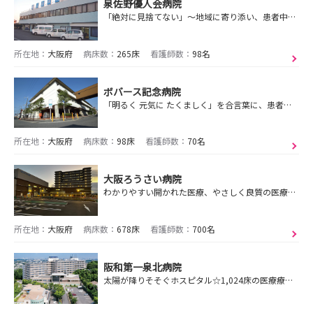
泉佐野優人会病院
「絶対に見捨てない」～地域に寄り添い、患者中心の医療で安心を提供します～
所在地：
大阪府
病床数：
265床
看護師数：
98名
ボバース記念病院
「明るく 元気に たくましく」を合言葉に、患者さんの笑顔を支えるために頑張っています！
所在地：
大阪府
病床数：
98床
看護師数：
70名
大阪ろうさい病院
わかりやすい開かれた医療、やさしく良質の医療を実践
所在地：
大阪府
病床数：
678床
看護師数：
700名
阪和第一泉北病院
太陽が降りそそぐホスピタル☆1,024床の医療療養型病院