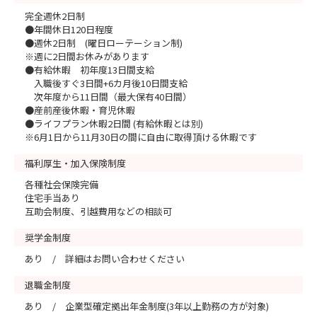
完全週休2日制
●年間休日120日程度
●週休2日制 (曜日ローテーション制)
※週に2日間お休みがあります
●有給休暇 初年度13日間支給
入職後すぐ3日間+6カ月後10日間支給
次年度から11日間（最大保有40日間）
●産前産後休暇・育児休暇
●ライフプラン休暇2日間 (有給休暇とは別)
※6月1日から11月30日の間に自由に取得頂ける休暇です
福利厚生・加入保険制度
各種社会保険完備
住宅手当あり
互助会制度、引越費用などの相談可
奨学金制度
あり / 詳細はお問い合わせください
退職金制度
あり / 企業型確定拠出年金制度(3年以上勤務の方が対象)