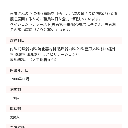
患者さんの心に残る看護を目指し、地域の皆さまに信頼される看
護を展開するため、職員は日々全力で頑張っています。
ペイシェントファースト(患者第一主義)の理念に基づき、患者満
足の高い病院づくりに努めています。
診療科目
内科 呼吸器内科 消化器内科 循環器内科 外科 整形外科 脳神経外
科 皮膚科 泌尿器科 リハビリテーション科
放射線科、（人工透析40台）
開設年月日
1988年11月
病床数
170床
職員数
320人
看護師数