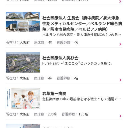
社会医療法人 生長会（府中病院／泉大津急
性期メディカルセンター／ベルランド総合病
院／阪南市民病院／ベルピアノ病院）
ベルランド総合病院・泉大津急性期MCの2つの急性期総合病院を中核として、保健・医療・福祉を統合したトータルヘルスケアサービスを展開し、地域に貢献しています！
所在地：
大阪府
病床数：
-床
看護師数：
-名
社会医療法人美杉会
Pure Heart ～"まごころ"というチカラを胸に。
所在地：
大阪府
病床数：
-床
看護師数：
-名
若草第一病院
急性期医療の命の最前線を守る戦士として活躍できる病院です
所在地：
大阪府
病床数：
230床
看護師数：
185名