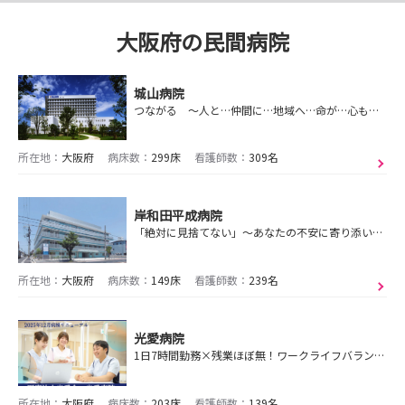
大阪府の民間病院
城山病院
つながる ～人と…仲間に…地域へ…命が…心も…～
所在地：
大阪府
病床数：
299床
看護師数：
309名
岸和田平成病院
「絶対に見捨てない」～あなたの不安に寄り添い、地域に根ざした医療を提供します～
所在地：
大阪府
病床数：
149床
看護師数：
239名
光愛病院
1日7時間勤務×残業ほぼ無！ワークライフバランス🙆8/8・22見学ツアー開催🌻やっぱり気になる福利厚生・労働条件!人事と話そうオンライン面談平日随時受付😄
所在地：
大阪府
病床数：
203床
看護師数：
139名