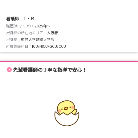
看護師 T・R
職歴(キャリア)：
2025年〜
出身校の所在地エリア：
大阪府
出身校：
藍野大学短期大学部
所属診療科目：
ICU/NICU/GCU/CCU
先輩看護師の丁寧な指導で安心！