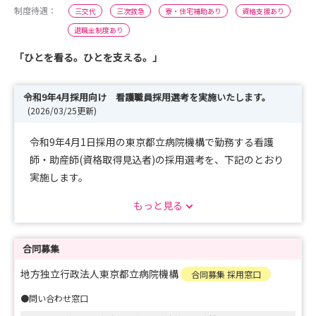
制度待遇：
三交代
三次救急
寮・住宅補助あり
資格支援あり
退職金制度あり
「ひとを看る。ひとを支える。」
令和9年4月採用向け 看護職員採用選考を実施いたします。
(2026/03/25更新)
令和9年4月1日採用の東京都立病院機構で勤務する看護
師・助産師(資格取得見込者)の採用選考を、下記のとおり
実施します。
https://www.tmhp.jp/kikou/guide/files/15840/015840/
もっと見る
att_0000011.pdf
合同募集
地方独立行政法人東京都立病院機構
合同募集 採用窓口
●問い合わせ窓口