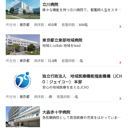
立川病院
様々な機能を持つ立川病院で、看護師人生をスタートさせてみませんか‼
所在地：
東京都
病床数：
450床
看護師数：
444名
東京都立東部地域病院
地域とcollab 地域をlead
所在地：
東京都
病床数：
314床
看護師数：
-名
独立行政法人 地域医療機能推進機構（JCH
O：ジェイコー） 本部
安心の地域医療を支えるJCHO
所在地：
東京都
病床数：
-床
看護師数：
-名
大森赤十字病院
急性期病院として救急医療の充実をはかっています。