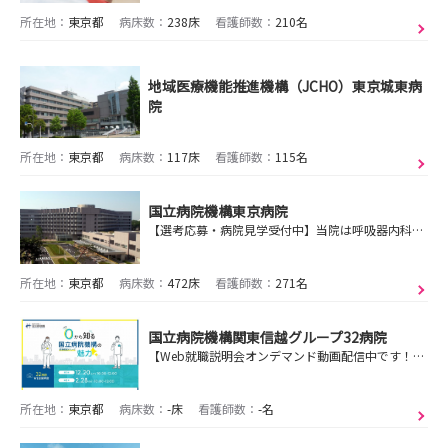
所在地：
東京都
病床数：
238床
看護師数：
210名
地域医療機能推進機構（JCHO）東京城東病
院
所在地：
東京都
病床数：
117床
看護師数：
115名
国立病院機構東京病院
【選考応募・病院見学受付中】当院は呼吸器内科を中心として、急性期、慢性期、回復期、終末期、結核など様々な病床を有しており、看護を通して多くの経験、学習ができます
所在地：
東京都
病床数：
472床
看護師数：
271名
国立病院機構関東信越グループ32病院
【Web就職説明会オンデマンド動画配信中です！】国立病院機構はめざす看護の実現に向けてあなたの夢を最大限サポートします！
所在地：
東京都
病床数：
-床
看護師数：
-名