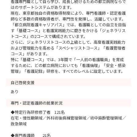
看護専門職として自ら学び、成長し続けるための都立病院ならで
はのサポートシステムがあります。
現在、東京都独自の資格取得制度により、専門看護師・認定看護
師など多数の資格取得者が、専門性を発揮し、活躍しています。
「都立病院看護キャリアパス」では、看護職としての自立を目指
す「基礎コース」と看護実践能力に磨きをかける「ジェネラリス
トコース」の2コースで構成されています。
さらに、ジェネラリストコースの上級として、高度看護実践能力
および管理能力を高める「スペシャリストコース」「看護管理者
コース」があります。
特に「基礎コース」では、3年間で「一人前の看護職員」を育成
するために、どの都立病院においても「看護倫理」「安全・感染
管理」「看護記録」研修を、すべてのレベルに設定しています。
自己啓発支援
あり
専門・認定看護師の就業状況
◆特定行為研修修了者 121名
在宅・慢性期領域／外科術後病棟管理領域／術中麻酔管理領域／
救急領域
◆専門看護師 21名