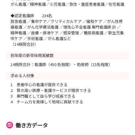
がん看護／精神看護／小児看護／急性・重症患者看護／在宅看護
◆認定看護師 234名
救急看護 ／集中ケア／クリティカルケア ／緩和ケア ／がん性疼
痛看護 ／がん化学療法看護 ／慢性心不全看護 専門看護師 計 ／
精神看護 ／皮膚・排泄ケア ／感染管理 ／糖尿病看護 ／新生児集
中ケア ／手術看護 ／がん看護など
（14病院合計）
前年度の新卒採用実績数
14病院合計：看護師（450 名程度）・助産師（15名程度）
求める人材像
1 患者中心の看護が提供できる
2 質の高い医療・看護サービスが提供できる
3 専門職として自ら学び成長できる
4 チーム力を発揮して地域に貢献できる
働き方データ