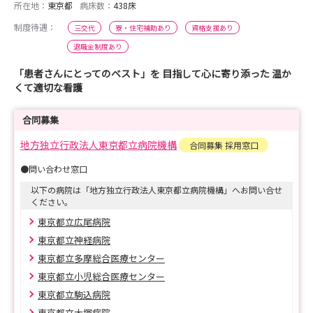
所在地：
東京都
病床数：
438床
制度待遇：
三交代
寮・住宅補助あり
資格支援あり
退職金制度あり
「患者さんにとってのベスト」を 目指して心に寄り添った 温か
くて適切な看護
合同募集
地方独立行政法人東京都立病院機構
合同募集 採用窓口
●問い合わせ窓口
以下の病院は「地方独立行政法人東京都立病院機構」へお問い合せ
ください。
東京都立広尾病院
東京都立神経病院
東京都立多摩総合医療センター
東京都立小児総合医療センター
東京都立駒込病院
東京都立大塚病院