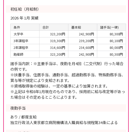
初任給（月給制）
2026 年 1月 実績
条件
合計
基本給
諸手当(一律)
大学卒
323,200円
242,900円
80,300円
3年課程卒
319,300円
239,200円
80,100円
2年課程卒
314,600円
234,600円
80,000円
助産師
323,200円
242,900円
80,300円
諸手当内訳：※主要手当は、夜勤を月4回（二交代制）行った場合
の例です。
※扶養手当、住居手当、通勤手当、超過勤務手当、特殊勤務手当、
賞与等が規定により支給されます。
※資格取得後の経験は、一定の基準により加算されます。
※上記は令和8年1月現在のものであり、採用前に給与改定等があっ
た場合はその定めるところによります。
夜勤手当
あり / 都度支給
独立行政法人東京都立病院機構法人職員給与規程第34条による