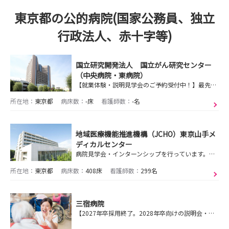
東京都の公的病院(国家公務員、独立
行政法人、赤十字等)
国立研究開発法人 国立がん研究センター
（中央病院・東病院）
【就業体験・説明見学会のご予約受付中！】最先端のがん治療を学べる！『看護師としての成長』はもちろん、『がん看護の実践者としての成長』を目指せます！
所在地：
東京都
病床数：
-床
看護師数：
-名
地域医療機能推進機構（JCHO）東京山手メ
ディカルセンター
病院見学会・インターンシップを行っています。看護の3K「希望」「感動」「絆」を大切にしています。ぜひ一度お越しください!!
所在地：
東京都
病床数：
408床
看護師数：
299名
三宿病院
【2027年卒採用終了。2028年卒向けの説明会・就業体験受付中】渋谷近くの公的病院／新人教育2年間／脳卒中センターや急性期病棟～訪問看護まで幅広く経験