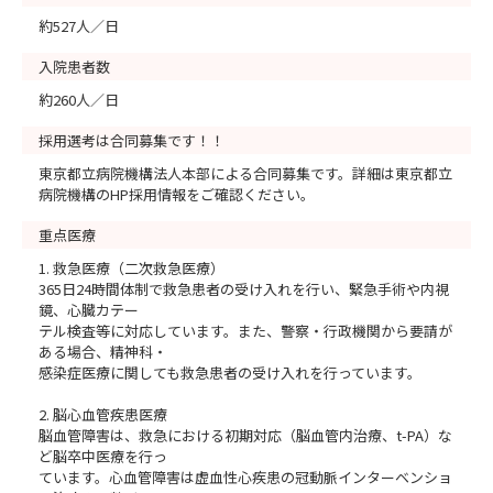
約527人／日
入院患者数
約260人／日
採用選考は合同募集です！！
東京都立病院機構法人本部による合同募集です。詳細は東京都立
病院機構のHP採用情報をご確認ください。
重点医療
1. 救急医療（二次救急医療）
365日24時間体制で救急患者の受け入れを行い、緊急手術や内視
鏡、心臓カテー
テル検査等に対応しています。また、警察・行政機関から要請が
ある場合、精神科・
感染症医療に関しても救急患者の受け入れを行っています。
2. 脳心血管疾患医療
脳血管障害は、救急における初期対応（脳血管内治療、t-PA）な
ど脳卒中医療を行っ
ています。心血管障害は虚血性心疾患の冠動脈インターベンショ