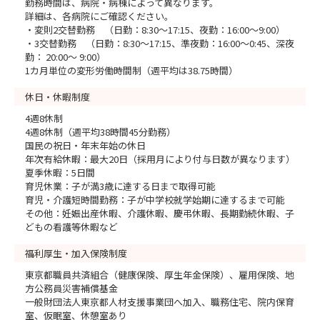
勤務時間は、病院・病棟によって異なります。
詳細は、各病院にご確認ください。
・変則2交替勤務 （日勤：8:30～17:15、夜勤：16:00～9:00）
・3交替勤務 （日勤：8:30～17:15、準夜勤：16:00～0:45、深夜
勤： 20:00～ 9:00）
1カ月単位の変形労働時間制（週平均は38.75時間）
休日・休暇制度
4週8休制
4週8休制（週平均38時間45分勤務）
国民の祝日・年末年始の休日
年次有給休暇：最大20日（採用月により付与日数が異なります）
夏季休暇：5日間
育児休業：子が満3歳に達する日まで取得可能
育児・介護短時間勤務：子が中学校就学始期に達するまで可能
その他：妊娠出産休暇、介護休暇、慶弔休暇、長期勤続休暇、子
どもの看護等休暇など
福利厚生・加入保険制度
東京都職員共済組合（健康保険、厚生年金保険）、雇用保険、地
方公務員災害補償基金
一般財団法人東京都人材支援事業団へ加入、職務住宅、院内保育
室、仮眠室、休憩室あり