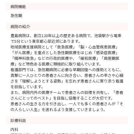
病院機能
急性期
病院の紹介
豊島病院は、創立120年以上の歴史ある病院で、池袋駅から電車
で5分という東京都心部近郊にあります。
地域医療支援病院として「救急医療」「脳・心血管疾患医療」
「がん医療」を重点とした急性期医療をはじめ「感染症医療」
「精神科救急」などの行政的医療や、「緩和医療」「周産期医
療」など特色ある医療に積極的に取り組んでいます。
看護部門では、急性期病院に必要な早期回復への援助とともに、
真摯に一人ひとりの患者さんに向き合い、患者さんの辛さや心細
さを「理解しようとする姿勢」を忘れず患者さんに寄り添う看護
を目指しています。
また、病院内外の医療チームで患者さんの目標を共有し、「患者
さんにとってのベスト」を目指し協働することが大切です。
患者さんの生きる力を引き出し、一人でも多くの患者さんが「そ
の人らしい人生」を送れるよう支援していきましょう。
診療科目
内科