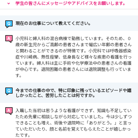
学生の皆さんにメッセージやアドバイスをお願いします。
現在のお仕事について教えてください。
小児科と婦人科の混合病棟で勤務しています。そのため、０
歳の新生児からご高齢の患者さんまで幅広い年齢の患者さん
と関わることができるのが特徴です。小児科では呼吸器感染
症や川崎病、熱性痙攣、低身長など様々な疾患の看護を行っ
ています。婦人科は主に手術や化学療法中の患者さんの看護
が中心です。退院困難の患者さんには退院調整も行っていま
す。
今までの仕事の中で、特に印象に残っているエピソードや嬉
しかったこと、苦労したことは何ですか。
入職した当初は思うような看護ができず、知識も不足してい
たため先輩に相談しながら対応していました。今は少しずつ
できることも増え、術後や退院時に「ありがとう。」と言っ
ていただいたり、顔と名前を覚えてもらえたことが嬉しかっ
たです。