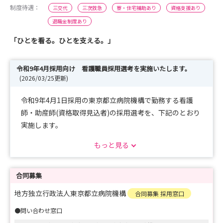
制度待遇：
三交代
三次救急
寮・住宅補助あり
資格支援あり
退職金制度あり
「ひとを看る。ひとを支える。」
令和9年4月採用向け 看護職員採用選考を実施いたします。
(2026/03/25更新)
令和9年4月1日採用の東京都立病院機構で勤務する看護
師・助産師(資格取得見込者)の採用選考を、下記のとおり
実施します。
https://www.tmhp.jp/kikou/guide/files/15840/015840/
もっと見る
att_0000011.pdf
合同募集
地方独立行政法人東京都立病院機構
合同募集 採用窓口
●問い合わせ窓口