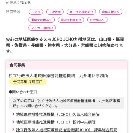
所在地：
福岡県
制度待遇：
三交代
三次救急
寮・住宅補助あり
資格支援あり
退職金制度あり
奨学金制度あり
託児所あり
マイカー通勤OK
安心の地域医療を支えるJCHO JCHO九州地区は、山口県・福岡
県・佐賀県・長崎県・熊本県・大分県・宮崎県に14病院ありま
す。
合同募集
独立行政法人地域医療機能推進機構 九州地区事務所
合同募集 採用窓口
●問い合わせ窓口
以下の病院は「独立行政法人地域医療機能推進機構 九州地区事務
所」へお問い合せください。
地域医療機能推進機構（JCHO）久留米総合病院
地域医療機能推進機構（JCHO）松浦中央病院
独立行政法人地域医療機能推進機構(JCHO) 諫早総合病院