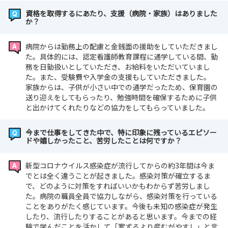
資格を取得するにあたり、支援（病院・家族）はありました
か？
病院からは勤務上の配慮と金銭面の援助をしていただきまし
た。具体的には、認定看護師教育課程に通学している間、勤
務を日勤扱いとしていただき、お給料をいただいていまし
た。また、受験費や入学金の支援もしていただきました。
家族からは、子供が小さい中での通学だったため、保育園の
送り迎えをしてもらったり、勉強時間を確保するために子供
と出かけてくれたりなどの協力をしてもらっていました。
今まで仕事をしてきた中で、特に印象に残っているエピソー
ドや嬉しかったこと、苦労したことは何ですか？
新型コロナウイルス感染症が流行してからの約3年間は今ま
でとは全く違うことが起きました。感染対策が確立するま
で、どのように対策をすればいいかもわからず苦労しまし
た。病院の職員全員で協力しながら、感染対策を行っている
ことをありがたく感じています。今後も未知の感染症が発生
したり、流行したりすることがあると思います。今までの経
験で学んだことを活かして「案ずるより産むがやすし」と言