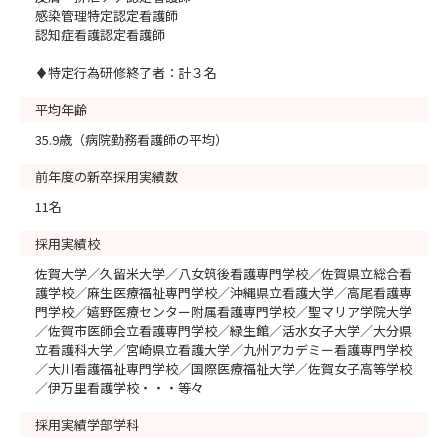
感染管理特定認定看護師
認知症看護認定看護師
♦特定行為研修終了者：計３名
平均年齢
35.9歳（病院勤務看護師の平均）
前年度の新卒採用実績数
11名
採用実績校
佐賀大学／久留米大学／八女筑後看護専門学校／佐賀県立総合看
護学校／麻生医療福祉専門学校／沖縄県立看護大学／高尾看護専
門学校／嬉野医療センター附属看護専門学校／聖マリア学院大学
／佐賀市医師会立看護専門学校／緑生館／活水女子大学／大分県
立看護科大学／宮崎県立看護大学／九州アカデミー看護専門学校
／大川看護福祉専門学校／国際医療福祉大学／佐賀女子高等学校
／伊万里看護学校・・・等々
採用実績学部学科