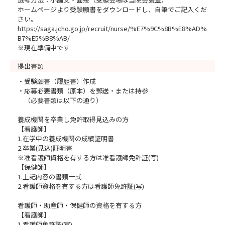
ホームページより受験願書をダウンロードし、自筆でご記入くだ
さい。
https://saga.jcho.go.jp/recruit/nurse/%E7%9C%8B%E8%AD%
B7%E5%B8%AB/
※現在準備中です
提出書類
・受験願書（履歴書）作成
・応募必要書類（原本）を郵送・または持参
（必要書類は以下の通り）
養成機関を卒業し免許取得見込みの方
【看護師】
1.在学中の養成機関の成績証明書
2.卒業(見込)証明書
※准看護師資格を有する方は准看護師免許証(写)
【保健師】
1.上記内容の書類一式
2.看護師資格を有する方は看護師免許証(写)
看護師・助産師・保健師の資格を有する方
【看護師】
1.看護師免許証(写)