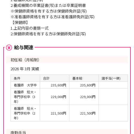
2.養成機関の卒業証書(写)または卒業証明書
※保健師資格を有する方は保健師免許証(写)
※准看護師資格を有する方は准看護師免許証(写)
【保健師】
1.上記内容の書類一式
2.保健師資格を有する方は保健師免許証(写)
給与関連
初任給（月給制）
2026 年 3月 実績
条件
合計
基本給
諸手当(一律)
看護師 大学卒
235,600円
235,600円
看護師 短大・
専門学校卒（3
229,000円
229,000円
年）
看護師 短大・
専門学校卒（2
221,500円
221,500円
年）
夜勤手当