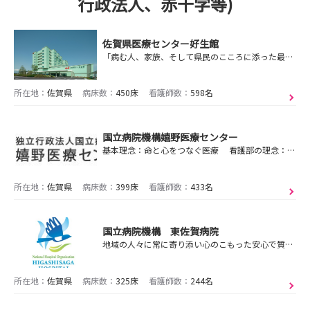
行政法人、赤十字等)
佐賀県医療センター好生館
「病む人、家族、そして県民のこころに添った最良の医療をめざします」
所在地：
佐賀県
病床数：
450床
看護師数：
598名
国立病院機構嬉野医療センター
基本理念：命と心をつなぐ医療 看護部の理念：プラス１の看護
所在地：
佐賀県
病床数：
399床
看護師数：
433名
国立病院機構 東佐賀病院
地域の人々に常に寄り添い心のこもった安心で質の高い医療を提供します
所在地：
佐賀県
病床数：
325床
看護師数：
244名