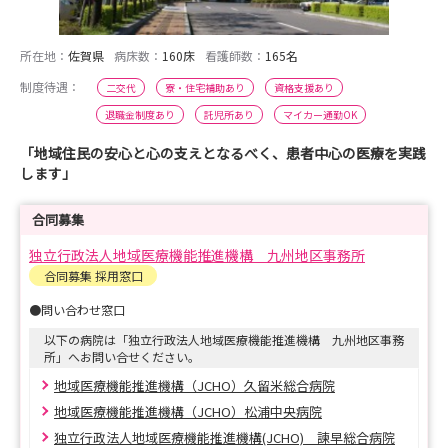
所在地：
佐賀県
病床数：
160床
看護師数：
165名
制度待遇：
二交代
寮・住宅補助あり
資格支援あり
退職金制度あり
託児所あり
マイカー通勤OK
「地域住民の安心と心の支えとなるべく、患者中心の医療を実践
します」
合同募集
独立行政法人地域医療機能推進機構 九州地区事務所
合同募集 採用窓口
●問い合わせ窓口
以下の病院は「独立行政法人地域医療機能推進機構 九州地区事務
所」へお問い合せください。
地域医療機能推進機構（JCHO）久留米総合病院
地域医療機能推進機構（JCHO）松浦中央病院
独立行政法人地域医療機能推進機構(JCHO) 諫早総合病院