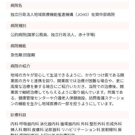
病院名
独立行政法人地域医療機能推進機構（JCHO）佐賀中部病院
病院種別
公的病院(国家公務員、独立行政法人、赤十字等)
病院機能
急性期 回復期
病院の紹介
地域の方々が安心して生活できるように、かかりつけ医である開
業医の方々と連携を図り、開業医では治療が困難な場合や、更に
高度な治療を要する場合にご紹介いただき、当院での治療後、開
業医で継続治療してもらえるように取り組んでいます。附属であ
る、健康管理センターや介護老人保健施設、訪問看護ステーショ
ンの機能を生かし地域医療の一部を担うようにしています。
診療科目
内科 呼吸器内科 消化器内科 循環器内科 外科 整形外科 形成外科
婦人科 眼科 皮膚科 泌尿器科 リハビリテーション科 放射線科 麻