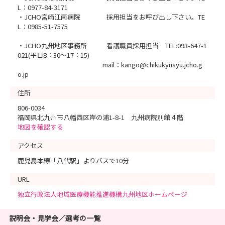
L：0977-84-3171
・JCHO宮崎江南病院 採用担当をお呼び出し下さい。TE
L：0985-51-7575
・JCHO九州地区事務所 看護職員採用担当 TEL:093-647-1
021(平日8：30～17：15)
mail：kango@chikukyusyu.jcho.g
o.jp
住所
806-0034
福岡県北九州市八幡西区岸の浦1-8-1 九州病院別館４階
地図を確認する
アクセス
鹿児島本線「八代駅」よりバスで10分
URL
独立行政法人地域医療機能推進機構九州地区ホームページ
説明会・見学会／選考の一覧