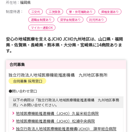
所在地：
福岡県
制度待遇：
三交代
三次救急
寮・住宅補助あり
資格支援あり
退職金制度あり
奨学金制度あり
託児所あり
マイカー通勤OK
安心の地域医療を支えるJCHO JCHO九州地区は、山口県・福岡
県・佐賀県・長崎県・熊本県・大分県・宮崎県に14病院ありま
す。
合同募集
独立行政法人地域医療機能推進機構 九州地区事務所
合同募集 採用窓口
●問い合わせ窓口
以下の病院は「独立行政法人地域医療機能推進機構 九州地区事務
所」へお問い合せください。
地域医療機能推進機構（JCHO）久留米総合病院
地域医療機能推進機構（JCHO）松浦中央病院
独立行政法人地域医療機能推進機構(JCHO) 諫早総合病院